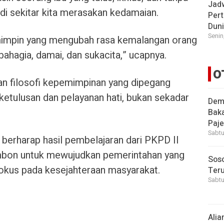
Jad
di sekitar kita merasakan kedamaian.
Pert
Dun
Senin
mimpin yang mengubah rasa kemalangan orang
bahagia, damai, dan sukacita,” ucapnya.
O
 filosofi kepemimpinan yang dipegang
tulusan dan pelayanan hati, bukan sekadar
Demi
Bak
Paje
Sabtu
berharap hasil pembelajaran dari PKPD II
mbon untuk mewujudkan pemerintahan yang
Soso
fokus pada kesejahteraan masyarakat.
Ter
Sabtu
Alia