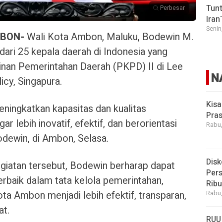
Tunt
Perbesar
Iran
Senin
BON-
Wali Kota Ambon, Maluku, Bodewin M.
dari 25 kepala daerah di Indonesia yang
an Pemerintahan Daerah (PKPD) II di Lee
N
cy, Singapura.
Kisa
eningkatkan kapasitas dan kualitas
Pras
 lebih inovatif, efektif, dan berorientasi
Rabu,
odewin, di Ambon, Selasa.
Disk
egiatan tersebut, Bodewin berharap dapat
Pers
rbaik dalam tata kelola pemerintahan,
Rib
ota Ambon menjadi lebih efektif, transparan,
Rabu,
at.
RUU