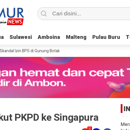
ua
ua
Sulawesi
Sulawesi
Amboina
Amboina
Malteng
Malteng
Pulau Buru
Pulau Buru
T
T
ndal Izin BPS di Gunung Botak
I
kut PKPD ke Singapura
Mer
52