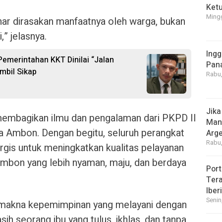
Ket
Mingg
nar dirasakan manfaatnya oleh warga, bukan
,” jelasnya.
Ingg
 Pemerintahan KKT Dinilai “Jalan
Pan
mbil Sikap
Rabu,
Jika
embagikan ilmu dan pengalaman dari PKPD II
Manf
a Ambon. Dengan begitu, seluruh perangkat
Arge
Rabu,
ergis untuk meningkatkan kualitas pelayanan
mbon yang lebih nyaman, maju, dan berdaya
Port
Tera
Iber
Senin
 makna kepemimpinan yang melayani dengan
sih seorang ibu yang tulus, ikhlas, dan tanpa