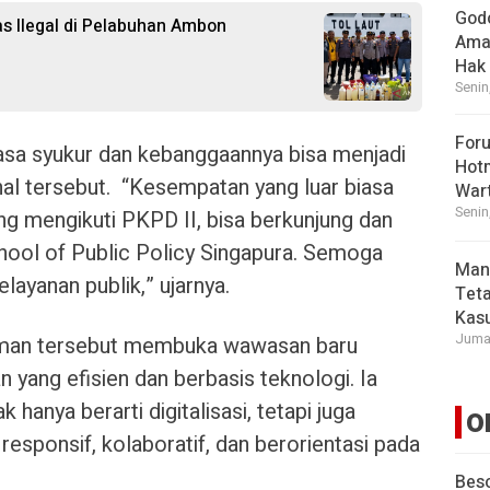
God
as Ilegal di Pelabuhan Ambon
Ama
Hak
Senin
For
sa syukur dan kebanggaannya bisa menjadi
Hot
onal tersebut. “Kesempatan yang luar biasa
War
Senin
ng mengikuti PKPD II, bisa berkunjung dan
hool of Public Policy Singapura. Semoga
Man
layanan publik,” ujarnya.
Tet
Kasu
Jumat
man tersebut membuka wawasan baru
 yang efisien dan berbasis teknologi. Ia
hanya berarti digitalisasi, tetapi juga
O
sponsif, kolaboratif, dan berorientasi pada
Beso