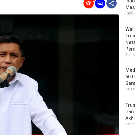
Indo
Masj
Rabu,
Wal
Tru
Net
Per
Selas
Medi
50.0
Sera
Selas
Tru
Iran
Akhi
Senin