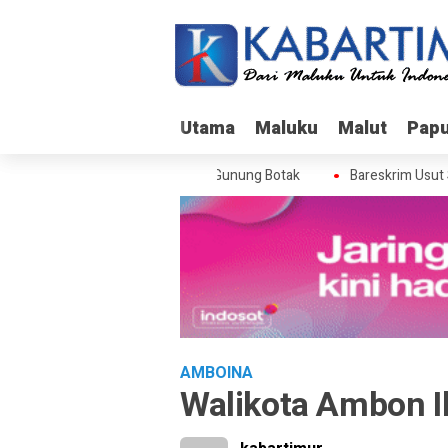
Utama
Utama
Maluku
Maluku
Malut
Malut
Pap
Pap
skrim Usut Skandal Izin BPS di Gunung Botak
Bareskrim Usut Ska
AMBOINA
Walikota Ambon I