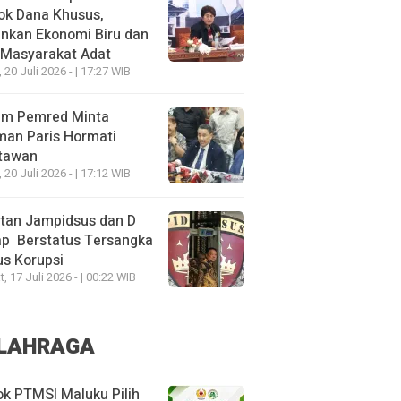
ok Dana Khusus,
nkan Ekonomi Biru dan
 Masyarakat Adat
, 20 Juli 2026 - | 17:27 WIB
um Pemred Minta
man Paris Hormati
tawan
, 20 Juli 2026 - | 17:12 WIB
tan Jampidsus dan D
ap Berstatus Tersangka
s Korupsi
, 17 Juli 2026 - | 00:22 WIB
LAHRAGA
k PTMSI Maluku Pilih