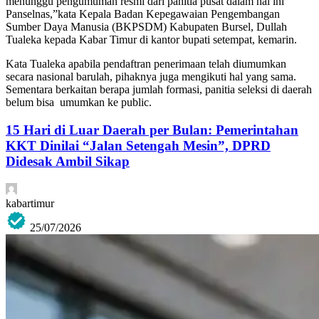
menunggu pengumuman resmi dari panitia pusat dalam hal ini
Panselnas,”kata Kepala Badan Kepegawaian Pengembangan
Sumber Daya Manusia (BKPSDM) Kabupaten Bursel, Dullah
Tualeka kepada Kabar Timur di kantor bupati setempat, kemarin.
Kata Tualeka apabila pendaftran penerimaan telah diumumkan
secara nasional barulah, pihaknya juga mengikuti hal yang sama.
Sementara berkaitan berapa jumlah formasi, panitia seleksi di daerah
belum bisa
umumkan ke public.
15 Hari di Luar Daerah per Bulan: Pemerintahan
KKT Dinilai “Jalan Setengah Mesin”, DPRD
Didesak Ambil Sikap
kabartimur
25/07/2026