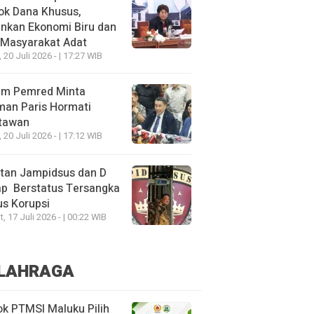
ok Dana Khusus,
nkan Ekonomi Biru dan
 Masyarakat Adat
, 20 Juli 2026 - | 17:27 WIB
um Pemred Minta
man Paris Hormati
tawan
, 20 Juli 2026 - | 17:12 WIB
tan Jampidsus dan D
ap Berstatus Tersangka
s Korupsi
, 17 Juli 2026 - | 00:22 WIB
LAHRAGA
k PTMSI Maluku Pilih