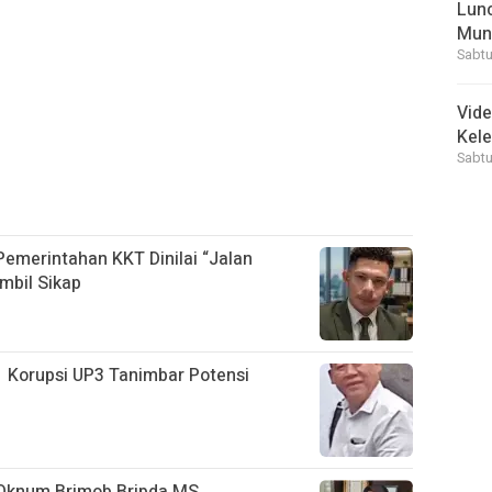
Lunc
Mun
Sabtu
Vid
Kele
Sabtu
 Pemerintahan KKT Dinilai “Jalan
mbil Sikap
s Korupsi UP3 Tanimbar Potensi
, Oknum Brimob Bripda MS