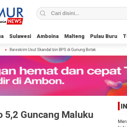
ua
ua
Sulawesi
Sulawesi
Amboina
Amboina
Malteng
Malteng
Pulau Buru
Pulau Buru
T
T
Bareskrim Usut Skandal Izin BPS di Gunung Botak
I
 5,2 Guncang Maluku
Mer