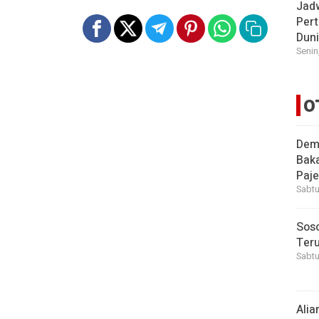
Jad
Pert
Dun
Senin
O
Demi
Bak
Paje
Sabtu
Soso
Ter
Sabtu
Alia