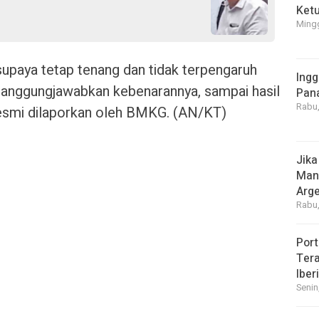
Ket
Mingg
supaya tetap tenang dan tidak terpengaruh
Ingg
rtanggungjawabkan kebenarannya, sampai hasil
Pan
Rabu,
resmi dilaporkan oleh BMKG. (AN/KT)
Jika
Manf
Arge
Rabu,
Port
Tera
Iber
Senin