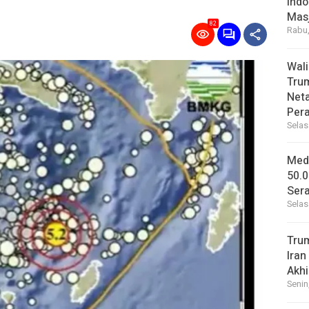
Indo
Masj
82
Rabu,
Wal
Tru
Net
Per
Selas
Medi
50.0
Sera
Selas
Tru
Iran
Akhi
Senin