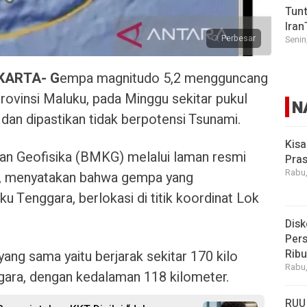
Tunt
Iran
Perbesar
Senin
KARTA- G
empa magnitudo 5,2 mengguncang
ovinsi Maluku, pada Minggu sekitar pukul
N
dan dipastikan tidak berpotensi Tsunami.
Kisa
an Geofisika (BMKG) melalui laman resmi
Pras
Rabu,
gu, menyatakan bahwa gempa yang
Tenggara, berlokasi di titik koordinat Lok
Disk
Pers
Rib
yang sama yaitu berjarak sekitar 170 kilo
Rabu,
gara, dengan kedalaman 118 kilometer.
RUU