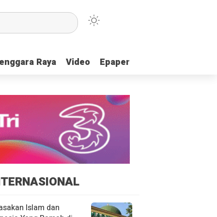
enggara Raya
enggara Raya
Video
Video
Epaper
Epaper
NTERNASIONAL
asakan Islam dan