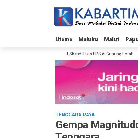
Utama
Utama
Maluku
Maluku
Malut
Malut
Pap
Pap
Bareskrim Usut Skandal Izin BPS di Gunung Botak
TENGGARA RAYA
Gempa Magnitudo
Tenggara