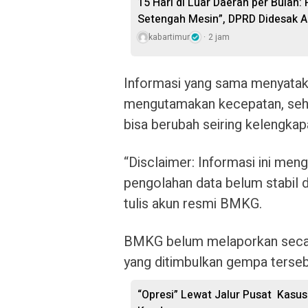
15 Hari di Luar Daerah per Bulan:
Setengah Mesin”, DPRD Didesak A
kabartimur
2 jam
Informasi yang sama menyatak
mengutamakan kecepatan, sehin
bisa berubah seiring kelengkap
“Disclaimer: Informasi ini men
pengolahan data belum stabil d
tulis akun resmi BMKG.
BMKG belum melaporkan secara
yang ditimbulkan gempa terseb
“Opresi” Lewat Jalur Pusat Kasu