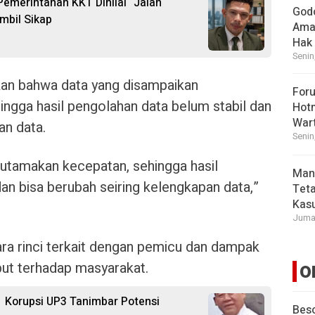
 Pemerintahan KKT Dinilai “Jalan
God
mbil Sikap
Ama
Hak
Senin
an bahwa data yang disampaikan
For
gga hasil pengolahan data belum stabil dan
Hot
War
an data.
Senin
gutamakan kecepatan, sehingga hasil
Man
an bisa berubah seiring kelengkapan data,”
Tet
Kasu
Jumat
 rinci terkait dengan pemicu dan dampak
ut terhadap masyarakat.
O
s Korupsi UP3 Tanimbar Potensi
Beso