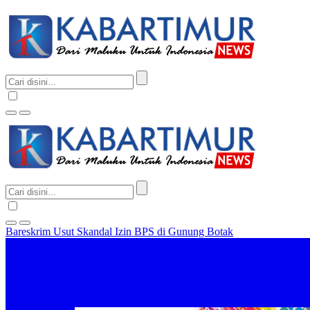
Bareskrim Usut Skandal Izin BPS di Gunung Botak