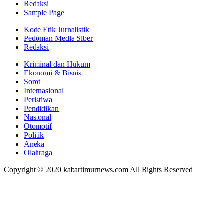
Redaksi
Sample Page
Kode Etik Jurnalistik
Pedoman Media Siber
Redaksi
Kriminal dan Hukum
Ekonomi & Bisnis
Sorot
Internasional
Peristiwa
Pendidikan
Nasional
Otomotif
Politik
Aneka
Olahraga
Copyright © 2020 kabartimurnews.com All Rights Reserved