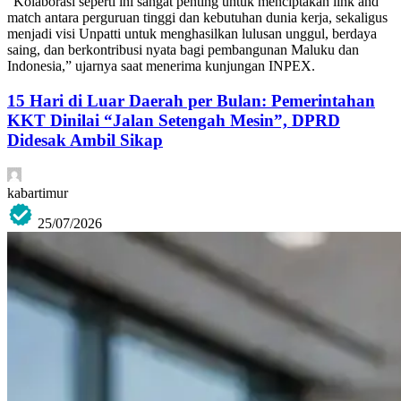
“Kolaborasi seperti ini sangat penting untuk menciptakan link and
match antara perguruan tinggi dan kebutuhan dunia kerja, sekaligus
menjadi visi Unpatti untuk menghasilkan lulusan unggul, berdaya
saing, dan berkontribusi nyata bagi pembangunan Maluku dan
Indonesia,” ujarnya saat menerima kunjungan INPEX.
15 Hari di Luar Daerah per Bulan: Pemerintahan
KKT Dinilai “Jalan Setengah Mesin”, DPRD
Didesak Ambil Sikap
kabartimur
25/07/2026