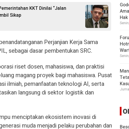
God
 Pemerintahan KKT Dinilai “Jalan
Ama
mbil Sikap
Hak
Senin
For
n penandatanganan Perjanjian Kerja Sama
Hot
PIL, sebagai dasar pembentukan SRC.
War
Senin
rasi riset dosen, mahasiswa, dan praktisi
Man
peluang magang proyek bagi mahasiswa. Pusat
Tet
asi ilmiah, pemanfaatan teknologi AI, serta
Kasu
Jumat
asikan langsung di sektor logistik dan
O
mpu menciptakan ekosistem inovasi di
 generasi muda menjadi pelaku perubahan dan
Beso