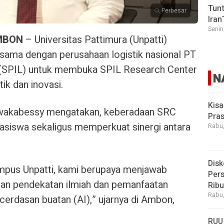
Tunt
Perbesar
Iran
Senin
MBON
– Universitas Pattimura (Unpatti)
 sama dengan perusahaan logistik nasional PT
s (SPIL) untuk membuka SPIL Research Center
N
tik dan inovasi.
Kisa
eiwakabessy mengatakan, keberadaan SRC
Pras
asiswa sekaligus memperkuat sinergi antara
Rabu,
Disk
ampus Unpatti, kami berupaya menjawab
Pers
ngan pendekatan ilmiah dan pemanfaatan
Rib
Rabu,
cerdasan buatan (AI),” ujarnya di Ambon,
RUU