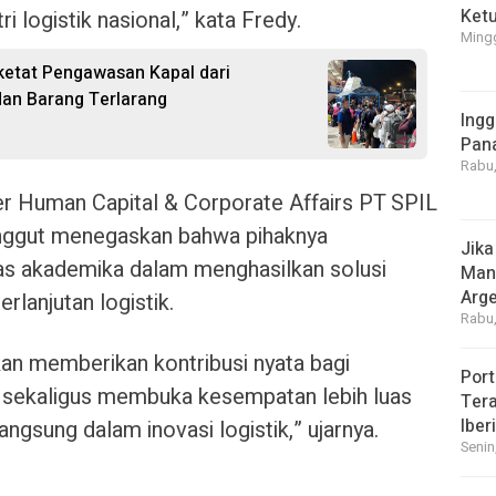
Ket
 logistik nasional,” kata Fredy.
Mingg
etat Pengawasan Kapal dari
dan Barang Terlarang
Ingg
Pan
Rabu,
r Human Capital & Corporate Affairs PT SPIL
ggut menegaskan bahwa pihaknya
Jika
s akademika dalam menghasilkan solusi
Manf
Arge
erlanjutan logistik.
Rabu,
kan memberikan kontribusi nyata bagi
Port
, sekaligus membuka kesempatan lebih luas
Tera
Iber
angsung dalam inovasi logistik,” ujarnya.
Senin