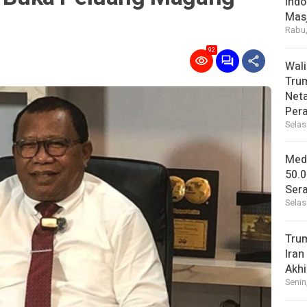
Indo
Masj
Rabu,
92
Wal
Tru
Net
Per
Selas
Medi
50.0
Sera
Selas
Tru
Iran
Akhi
Senin