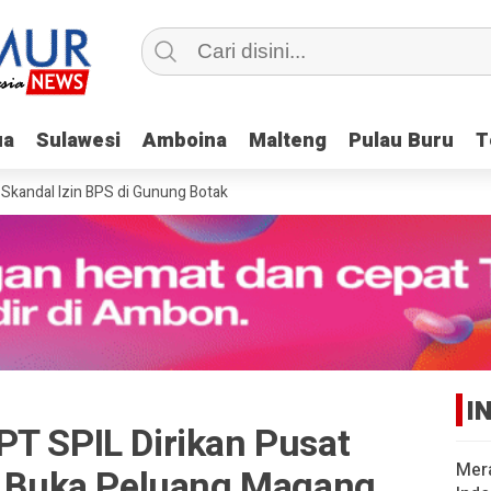
ua
ua
Sulawesi
Sulawesi
Amboina
Amboina
Malteng
Malteng
Pulau Buru
Pulau Buru
T
T
ndal Izin BPS di Gunung Botak
I
PT SPIL Dirikan Pusat
Mer
an Buka Peluang Magang