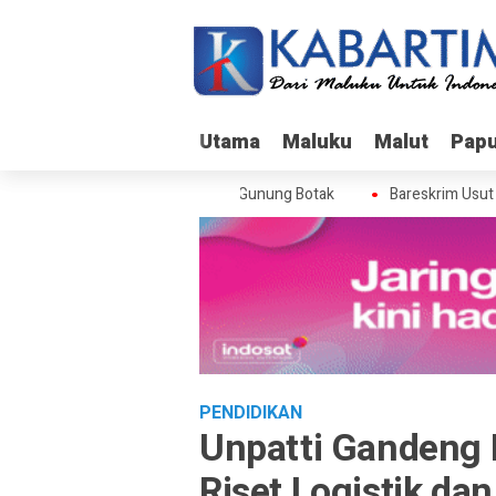
Utama
Utama
Maluku
Maluku
Malut
Malut
Pap
Pap
skrim Usut Skandal Izin BPS di Gunung Botak
Bareskrim Usut Ska
PENDIDIKAN
Unpatti Gandeng 
Riset Logistik d