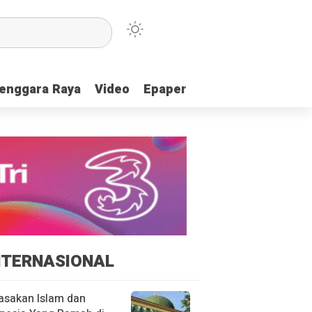
enggara Raya
enggara Raya
Video
Video
Epaper
Epaper
NTERNASIONAL
asakan Islam dan