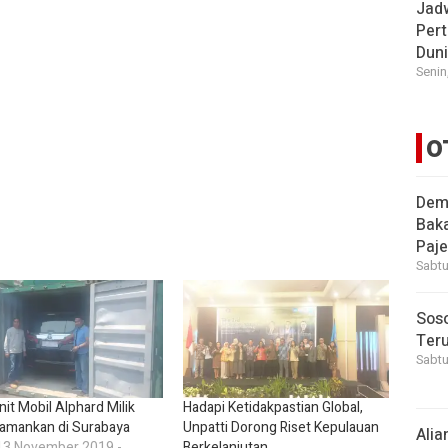
Jad
Pert
Dun
Senin
O
Demi
Bak
Paje
Sabtu
Soso
Ter
Sabtu
nit Mobil Alphard Milik
Hadapi Ketidakpastian Global,
iamankan di Surabaya
Unpatti Dorong Riset Kepulauan
Alia
13 November 2019 -
Berkelanjutan