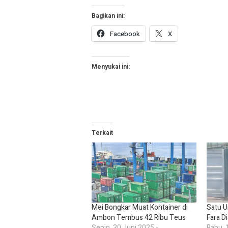
Bagikan ini:
Facebook
X
Menyukai ini:
Terkait
Mei Bongkar Muat Kontainer di
Satu U
Ambon Tembus 42 Ribu Teus
Fara D
Senin, 30 Juni 2025 -
Rabu, 