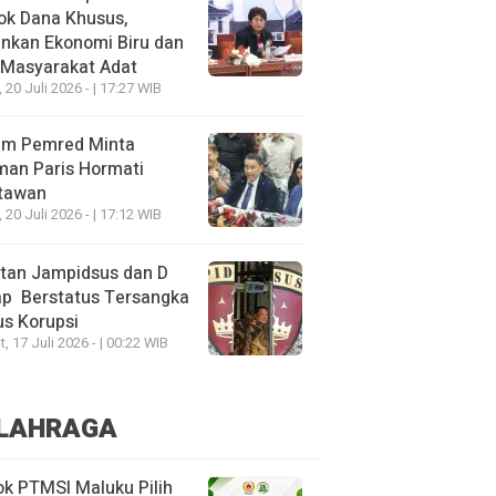
ok Dana Khusus,
nkan Ekonomi Biru dan
 Masyarakat Adat
, 20 Juli 2026 - | 17:27 WIB
um Pemred Minta
man Paris Hormati
tawan
, 20 Juli 2026 - | 17:12 WIB
tan Jampidsus dan D
ap Berstatus Tersangka
s Korupsi
, 17 Juli 2026 - | 00:22 WIB
LAHRAGA
k PTMSI Maluku Pilih