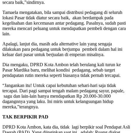
secara baik,”sindirnya.
Tamaela mengatakan, bila sampai distribusi pedagang di seluruh
lokasi Pasar tidak diatur secara baik, akan berdampak pada
kegelisahan dan kecemasan antar pedagang. Pasalnya, sudah pasti
mereka mencari peluang untuk mendapatkan pembeli dengan cara
lain.
Apalagi, lanjut dia, masih ada alternative lain yang sengaja
dilakukan para pedagang untuk berjumpa pembeli dalam hal ini
keluar dari pasar untuk berjualan di emperan misalnya.
Dia mengaku, DPRD Kota Ambon telah berulang kali turun ke
Pasar Mardika baru, melihat kondisi pedagang, sebab target
pendapatan rutin mereka seperti biasanya tidak pernah tercapai.
“Jangankan itu! Untuk capai kebutuhan sehari-hari saja tidak
tercapai. Dari pagi sampai tengah malam pedagang sayur, papale,
sagu dan lain-lain hanya mendapatkan Rp 20.000-30.000
dagangnnya yang laku. Ini miris untuk kelangsungan hidup
mereka,”terangnya.
TAK BERPIKIR PAD
DPRD Kota Ambon, kata dia, tidak lagi berpikir soal Pendapat Asli
Daerah (PAD). Yang diinginkan saat ini, adalah: Ruang dialog