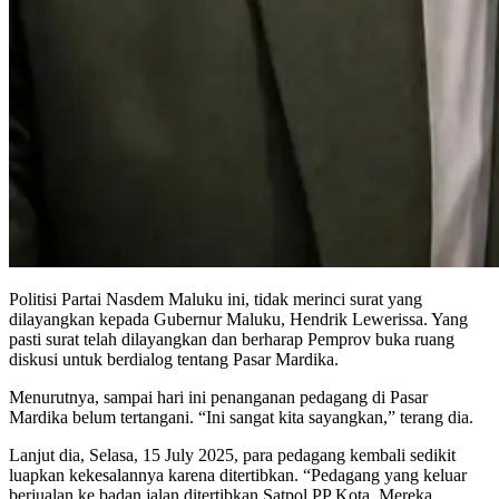
Politisi Partai Nasdem Maluku ini, tidak merinci surat yang
dilayangkan kepada Gubernur Maluku, Hendrik Lewerissa. Yang
pasti surat telah dilayangkan dan berharap Pemprov buka ruang
diskusi untuk berdialog tentang Pasar Mardika.
Menurutnya, sampai hari ini penanganan pedagang di Pasar
Mardika belum tertangani. “Ini sangat kita sayangkan,” terang dia.
Lanjut dia, Selasa, 15 July 2025, para pedagang kembali sedikit
luapkan kekesalannya karena ditertibkan. “Pedagang yang keluar
berjualan ke badan jalan ditertibkan Satpol PP Kota. Mereka