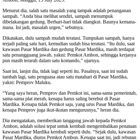
Menurut dia, salah satu masalah yang tampak adalah penanganan
sampah. “Anda bisa melihat sendiri, sampah menumpuk
dibelakangan gedung. Berhari-hari tidak diangkut. Baunya kemana-
mana. Ini jadi, masalah urgen,” sebutnya.
Dikatakan, dulu sampah mudah teratasi. Tumpukan sampah, hanya
terjadi paling satu hari, kemudian sudah bisa teratasi. “Itu dulu, saat
kawasan Pasar Mardika dan gedung Pasar Mardika, masih terdapat
satu penangguang jawab, yakni: Pemkot Ambon, sehingga kerjanya
pun masih terarah dalam satu komando,” ujarnya.
Saat ini, lanjut dia, tidak lagi seperti itu. Pasalnya, saat ini sudah
tambah lagi, satu penguasa atau satu matahari di Pasar Mardika,
yakni: Pemprov Maluku.
“Yang saya heran, Pemprov dan Pemkot ini, sama-sama pemerintah,
sama-sama plat merah, kenapa harus saling berebut di Pasar
Mardika. Kenapa tidak Pemkot saja, yang urus Pasar Mardika, dan
kenapa Pemprov juga ikut-ikutan mengurusnya,” heran dia.
Dia mengatakan, memberikan tanggung jawab kepada Pemkot
Ambon, adalah solusi tepat untuk kembali mengembalikan penataan
kawasan Pasar Mardika kembali seperti dulu. “Sejak dulu, kawasan
Pasar Mardika, diurus Pemkot Ambon. Kenapa saat ini, jadi rebutan