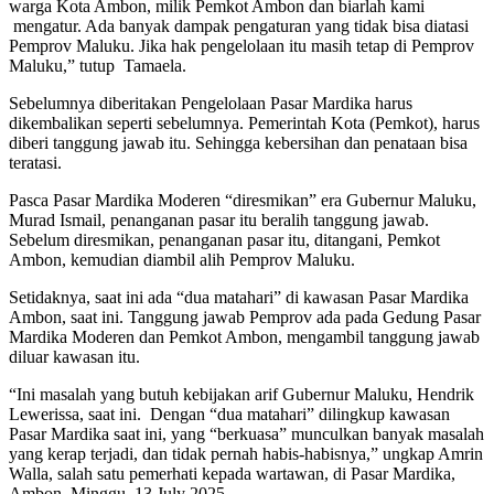
warga Kota Ambon, milik Pemkot Ambon dan biarlah kami
mengatur. Ada banyak dampak pengaturan yang tidak bisa diatasi
Pemprov Maluku. Jika hak pengelolaan itu masih tetap di Pemprov
Maluku,” tutup Tamaela.
Sebelumnya diberitakan Pengelolaan Pasar Mardika harus
dikembalikan seperti sebelumnya. Pemerintah Kota (Pemkot), harus
diberi tanggung jawab itu. Sehingga kebersihan dan penataan bisa
teratasi.
Pasca Pasar Mardika Moderen “diresmikan” era Gubernur Maluku,
Murad Ismail, penanganan pasar itu beralih tanggung jawab.
Sebelum diresmikan, penanganan pasar itu, ditangani, Pemkot
Ambon, kemudian diambil alih Pemprov Maluku.
Setidaknya, saat ini ada “dua matahari” di kawasan Pasar Mardika
Ambon, saat ini. Tanggung jawab Pemprov ada pada Gedung Pasar
Mardika Moderen dan Pemkot Ambon, mengambil tanggung jawab
diluar kawasan itu.
“Ini masalah yang butuh kebijakan arif Gubernur Maluku, Hendrik
Lewerissa, saat ini. Dengan “dua matahari” dilingkup kawasan
Pasar Mardika saat ini, yang “berkuasa” munculkan banyak masalah
yang kerap terjadi, dan tidak pernah habis-habisnya,” ungkap Amrin
Walla, salah satu pemerhati kepada wartawan, di Pasar Mardika,
Ambon, Minggu, 13 July 2025.