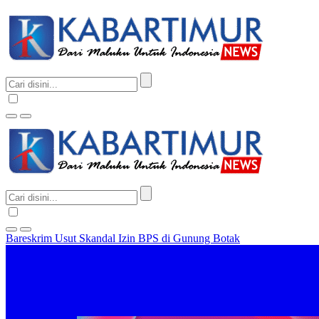
Bareskrim Usut Skandal Izin BPS di Gunung Botak