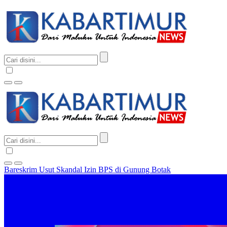
Bareskrim Usut Skandal Izin BPS di Gunung Botak