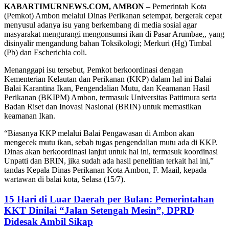
KABARTIMURNEWS.COM, AMBON
– Pemerintah Kota
(Pemkot) Ambon melalui Dinas Perikanan setempat, bergerak cepat
menyusul adanya isu yang berkembang di media sosial agar
masyarakat mengurangi mengonsumsi ikan di Pasar Arumbae,, yang
disinyalir mengandung bahan Toksikologi; Merkuri (Hg) Timbal
(Pb) dan Escherichia coli.
Menanggapi isu tersebut, Pemkot berkoordinasi dengan
Kementerian Kelautan dan Perikanan (KKP) dalam hal ini Balai
Balai Karantina Ikan, Pengendalian Mutu, dan Keamanan Hasil
Perikanan (BKIPM) Ambon, termasuk Universitas Pattimura serta
Badan Riset dan Inovasi Nasional (BRIN) untuk memastikan
keamanan Ikan.
“Biasanya KKP melalui Balai Pengawasan di Ambon akan
mengecek mutu ikan, sebab tugas pengendalian mutu ada di KKP.
Dinas akan berkoordinasi lanjut untuk hal ini, termasuk koordinasi
Unpatti dan BRIN, jika sudah ada hasil penelitian terkait hal ini,”
tandas Kepala Dinas Perikanan Kota Ambon, F. Maail, kepada
wartawan di balai kota, Selasa (15/7).
15 Hari di Luar Daerah per Bulan: Pemerintahan
KKT Dinilai “Jalan Setengah Mesin”, DPRD
Didesak Ambil Sikap