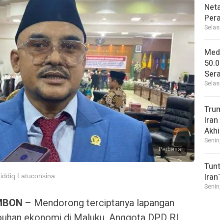
Net
Per
Selas
Medi
50.0
Sera
Selas
Tru
Iran
Akhi
Senin
Perbesar
Tunt
Iran
hiddiq Latuconsina
Senin
MBON
– Mendorong terciptanya lapangan
buhan ekonomi di Maluku, Anggota DPD RI,