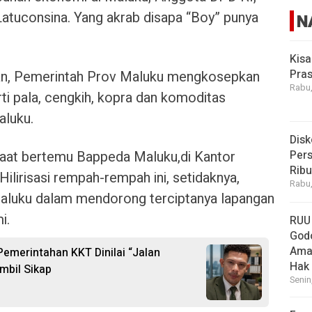
 Latuconsina. Yang akrab disapa “Boy” punya
N
Kisa
Pras
an, Pemerintah Prov Maluku mengkosepkan
Rabu,
rti pala, cengkih, kopra dan komoditas
aluku.
Disk
an saat bertemu Bappeda Maluku,di Kantor
Pers
Rib
Hilirisasi rempah-rempah ini, setidaknya,
Rabu,
aluku dalam mendorong terciptanya lapangan
i.
RUU
God
Ama
 Pemerintahan KKT Dinilai “Jalan
Hak
mbil Sikap
Senin