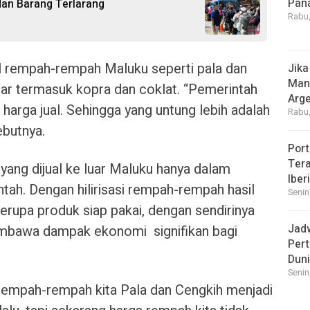
Pan
dan Barang Terlarang
Rabu,
ual rempah-rempah Maluku seperti pala dan
Jika
Manf
ar termasuk kopra dan coklat. “Pemerintah
Arge
 harga jual. Sehingga yang untung lebih adalah
Rabu,
ebutnya.
Port
Tera
 yang dijual ke luar Maluku hanya dalam
Iber
ntah. Dengan hilirisasi rempah-rempah hasil
Senin
berupa produk siap pakai, dengan sendirinya
Jad
mbawa dampak ekonomi signifikan bagi
Pert
Dun
Senin
 rempah-rempah kita Pala dan Cengkih menjadi