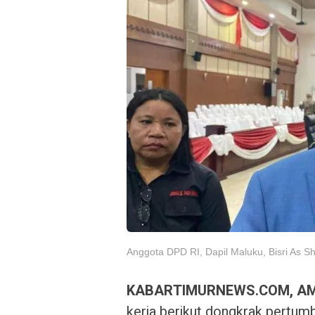
Anggota DPD RI, Dapil Maluku, Bisri As S
KABARTIMURNEWS.COM, A
kerja berikut dongkrak pertum