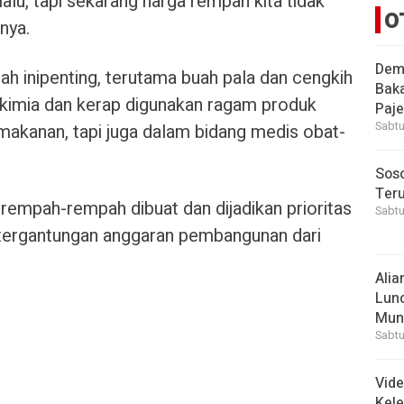
lalu, tapi sekarang harga rempah kita tidak
O
nya.
Demi
pah inipenting, terutama buah pala dan cengkih
Bak
kimia dan kerap digunakan ragam produk
Paje
Sabtu
makanan, tapi juga dalam bidang medis obat-
Soso
Ter
si rempah-rempah dibuat dan dijadikan prioritas
Sabtu
etergantungan anggaran pembangunan dari
Alia
Lunc
Mun
Sabtu
Vid
Kele