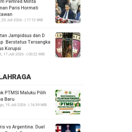
um Pemred Minta
man Paris Hormati
tawan
, 20 Juli 2026 - | 17:12 WIB
tan Jampidsus dan D
ap Berstatus Tersangka
s Korupsi
, 17 Juli 2026 - | 00:22 WIB
LAHRAGA
k PTMSI Maluku Pilih
ua Baru
u, 19 Juli 2026 - | 16:39 WIB
ris vs Argentina: Duel