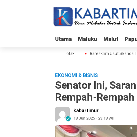
Utama
Utama
Maluku
Maluku
Malut
Malut
Pap
Pap
ut Skandal Izin BPS di Gunung Botak
Bareskrim Usut Skandal Izin
EKONOMI & BISNIS
Senator Ini, Saran
Rempah-Rempah 
kabartimur
18 Jun 2025 - 23:18 WIT