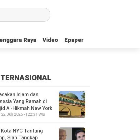
enggara Raya
enggara Raya
Video
Video
Epaper
Epaper
NTERNASIONAL
asakan Islam dan
nesia Yang Ramah di
id Al-Hikmah New York
 22 Juli 2026 - | 22:31 WIB
i Kota NYC Tantang
mp, Siap Tangkap