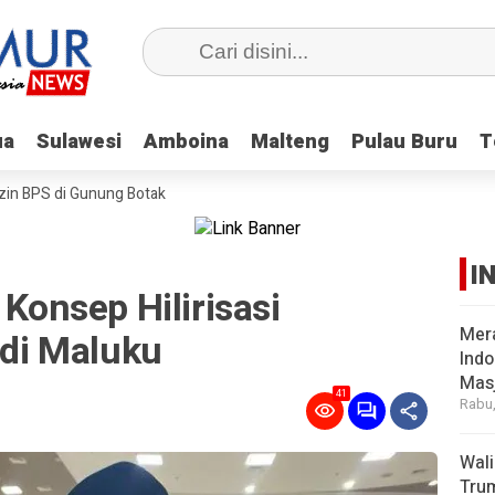
ua
ua
Sulawesi
Sulawesi
Amboina
Amboina
Malteng
Malteng
Pulau Buru
Pulau Buru
T
T
 BPS di Gunung Botak
I
 Konsep Hilirisasi
Mer
di Maluku
Indo
Masj
41
Rabu,
Wal
Tru