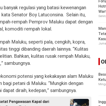
For
Hot
tu banyak regulasi yang batasi kewenangan
War
kata Senator Boy Latuconsina. Selain itu,
Senin
i rempah-rempah Pemprov Maluku dapat dengan
l, komoditi rempah lokal.
Man
Tet
Kasu
mpah Maluku, seperti pala, cengkih, kopra,
Jumat
itas tinggi dibanding daerah lainnya. “Kulitas
nelitian. Bahkan, kulitas rusak rempah Maluku,
O
ggi,” sambungnya.
Beso
a ekonomi potensi yang kekakayan alam Maluku
Ket
bagi petani di Maluku. “Mungkin dengan
Mingg
ni dapat diraih, kedepan,” sambungnya.
etat Pengawasan Kapal dari
Ingg