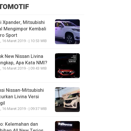
TOMOTIF
 Xpander, Mitsubishi
al Mengimpor Kembali
ro Sport
, 16 Maret 2019 - | 10:53 WIB
k New Nissan Livina
ungkap, Apa Kata NMI?
, 16 Maret 2019 - | 09:43 WIB
nsi Nissan-Mitsubishi
urkan Livina Versi
gil
, 16 Maret 2019 - | 09:37 WIB
eo: Kelemahan dan
bihan All New Terios