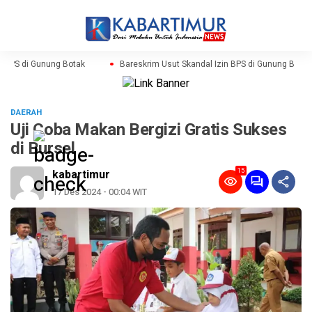
 BPS di Gunung Botak
Bareskrim Usut Skandal Izin BPS di Gunung Botak
DAERAH
Uji Coba Makan Bergizi Gratis Sukses
di Bursel
15
kabartimur
17 Des 2024 - 00:04 WIT