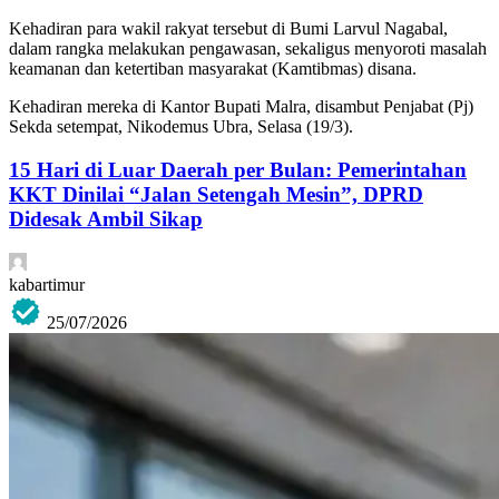
Kehadiran para wakil rakyat tersebut di Bumi Larvul Nagabal,
dalam rangka melakukan pengawasan, sekaligus menyoroti masalah
keamanan dan ketertiban masyarakat (Kamtibmas) disana.
Kehadiran mereka di Kantor Bupati Malra, disambut Penjabat (Pj)
Sekda setempat, Nikodemus Ubra, Selasa (19/3).
15 Hari di Luar Daerah per Bulan: Pemerintahan
KKT Dinilai “Jalan Setengah Mesin”, DPRD
Didesak Ambil Sikap
kabartimur
25/07/2026