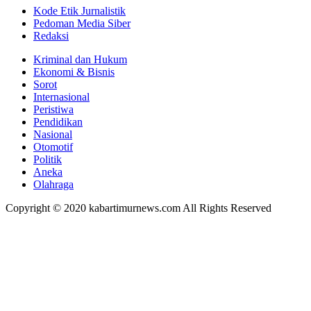
Kode Etik Jurnalistik
Pedoman Media Siber
Redaksi
Kriminal dan Hukum
Ekonomi & Bisnis
Sorot
Internasional
Peristiwa
Pendidikan
Nasional
Otomotif
Politik
Aneka
Olahraga
Copyright © 2020 kabartimurnews.com All Rights Reserved