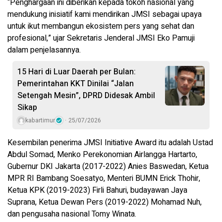
“Penghargaan ini diberikan kepada tokoh nasional yang
mendukung inisiatif kami mendirikan JMSI sebagai upaya
untuk ikut membangun ekosistem pers yang sehat dan
profesional,” ujar Sekretaris Jenderal JMSI Eko Pamuji
dalam penjelasannya.
15 Hari di Luar Daerah per Bulan:
Pemerintahan KKT Dinilai “Jalan
Setengah Mesin”, DPRD Didesak Ambil
Sikap
kabartimur
25/07/2026
Kesembilan penerima JMSI Initiative Award itu adalah Ustad
Abdul Somad, Menko Perekonomian Airlangga Hartarto,
Gubernur DKI Jakarta (2017-2022) Anies Baswedan, Ketua
MPR RI Bambang Soesatyo, Menteri BUMN Erick Thohir,
Ketua KPK (2019-2023) Firli Bahuri, budayawan Jaya
Suprana, Ketua Dewan Pers (2019-2022) Mohamad Nuh,
dan pengusaha nasional Tomy Winata.