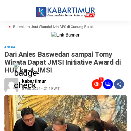
Bareskrim Usut Skandal Izin BPS di Gunung Botak
ANEKA
Dari Anies Baswedan sampai Tomy
Winata Dapat JMSI Initiative Award di
HUT ke-4 JMSI
46
kabartimur
8 Feb 2024 - 21:19 WIT