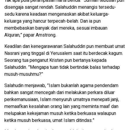
Tak apa pula perampasan harta benda. ”Jumlah tebusan pun
disengaja sangat rendah. Salahuddin menangis tersedu-
sedu karena keadaan mengenaskan akibat keluarga-
keluarga yang hancur terpecah-belah. Dan ia pun
membebaskan banyak dari mereka, sesuai imbauan
Alquran,” papar Amstrong.
Keadilan dan kenegarawanan Salahuddin pun membuat umat
Nasrani yang tinggal di Yerusalem saat itu berdecak kagum.
Seorang tua penganut Kristen pun bertanya kepada
Salahuddin. ”Mengapa tuan tidak bertindak balas terhadap
musuh-musuhmu?”
Salahudin menjawab, ”Islam bukanlah agama pendendam
bahkan sangat mencegah dari melakukan perkara diluar
perikemanusiaan, Islam menyuruh umatnya menepati janji,
memaafkan kesalahan orang lain yang meminta maaf dan
melupakan kekejaman musuh ketika berkuasa walaupun
ketika musuh berkuasa, umat Islam ditindas.”