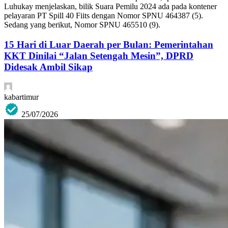
Luhukay menjelaskan, bilik Suara Pemilu 2024 ada pada kontener
pelayaran PT Spill 40 Fiits dengan Nomor SPNU 464387 (5).
Sedang yang berikut, Nomor SPNU 465510 (9).
15 Hari di Luar Daerah per Bulan: Pemerintahan
KKT Dinilai “Jalan Setengah Mesin”, DPRD
Didesak Ambil Sikap
kabartimur
25/07/2026