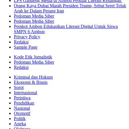
LPS Gandeng Media di Ambon Perkuat Literasi Keuangan
Orang Kaya Dubai Marah Presiden Trump, Sebut Seret Teluk
Arab ke Dalam Perang Iran
Pedoman Media Siber
Pedoman Media Siber
Pemkot Ambon Edukasikan Literasi Digital Untuk Siswa
SMPN 6 Ambon
Privacy Policy
Redaksi
Sample Page
Kode Etik Jurnalistik
Pedoman Media Siber
Redaksi
Kriminal dan Hukum
Ekonomi & Bisnis
Sorot
Internasional
Peristiwa
Pendidikan
Nasional
Otomotif
Politik
Aneka
Olahraga