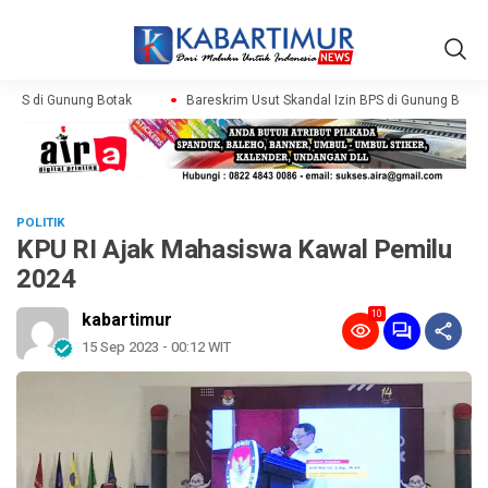
BPS di Gunung Botak
Bareskrim Usut Skandal Izin BPS di Gunung Botak
POLITIK
KPU RI Ajak Mahasiswa Kawal Pemilu
2024
10
kabartimur
15 Sep 2023 - 00:12 WIT