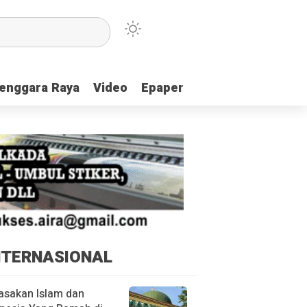
enggara Raya
enggara Raya
Video
Video
Epaper
Epaper
NTERNASIONAL
asakan Islam dan