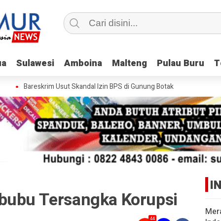
ua
ua
Sulawesi
Sulawesi
Amboina
Amboina
Malteng
Malteng
Pulau Buru
Pulau Buru
T
T
Bareskrim Usut Skandal Izin BPS di Gunung Botak
I
bubu Tersangka Korupsi
Mer
44