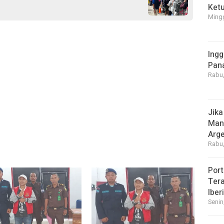
Ket
Mingg
Ingg
Pan
Rabu,
Jika
Manf
Arge
Rabu,
Port
Tera
Iber
Senin