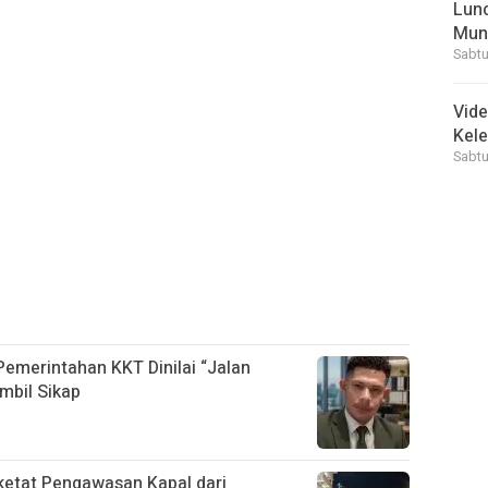
Lunc
Mun
Sabtu
Vid
Kele
Sabtu
 Pemerintahan KKT Dinilai “Jalan
mbil Sikap
etat Pengawasan Kapal dari