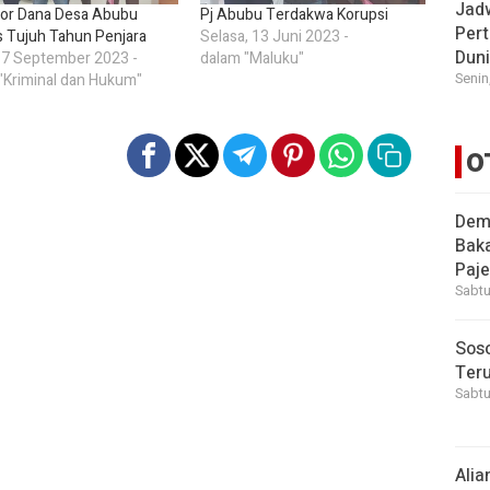
Jad
or Dana Desa Abubu
Pj Abubu Terdakwa Korupsi
Pert
s Tujuh Tahun Penjara
Selasa, 13 Juni 2023 -
Dun
 7 September 2023 -
dalam "Maluku"
Senin
"Kriminal dan Hukum"
O
Demi
Bak
Paje
Sabtu
Soso
Ter
Sabtu
Alia