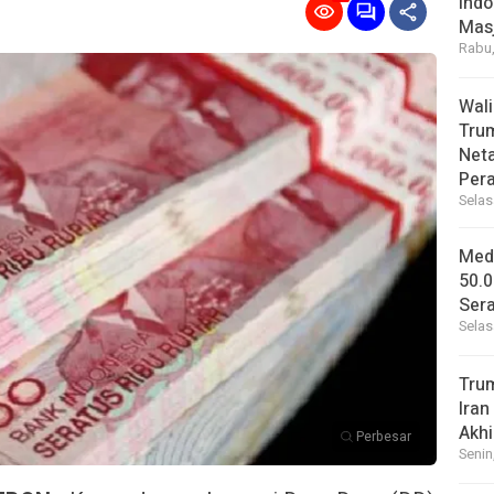
Indo
Masj
Rabu,
Wal
Tru
Net
Per
Selas
Medi
50.0
Sera
Selas
Tru
Iran
Akhi
Perbesar
Senin