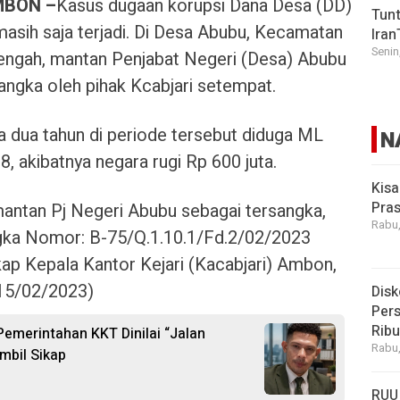
MBON –
Kasus dugaan korupsi Dana Desa (DD)
Tunt
asih saja terjadi. Di Desa Abubu, Kecamatan
Iran
Senin
engah, mantan Penjabat Negeri (Desa) Abubu
sangka oleh pihak Kcabjari setempat.
 dua tahun di periode tersebut diduga ML
N
 akibatnya negara rugi Rp 600 juta.
Kisa
Pras
 mantan Pj Negeri Abubu sebagai tersangka,
Rabu,
ngka Nomor: B-75/Q.1.10.1/Fd.2/02/2023
kap Kepala Kantor Kejari (Kacabjari) Ambon,
15/02/2023)
Disk
Pers
Rib
 Pemerintahan KKT Dinilai “Jalan
Rabu,
mbil Sikap
RUU