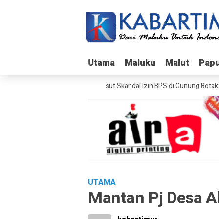
Utama
Utama
Maluku
Maluku
Malut
Malut
Pap
Pap
Bareskrim Usut Skandal Izin BPS di Gunung Botak
UTAMA
Mantan Pj Desa A