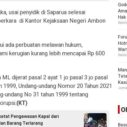
God
Ama
, usai penyidik di Saparua selesai
Hak
perkara di Kantor Kejaksaan Negeri Ambon
Senin
For
Hot
hui ada perbuatan melawan hukum,
War
mi kerugian kurang lebih mencapai Rp 600
Senin
Man
Tet
ML dijerat pasal 2 ayat 1 jo pasal 3 jo pasal
Kasu
un 1999, Undang-undang Nomor 20 Tahun 2021
Jumat
g-undang No 31 tahun 1999 tentang
orupsi.
(KT)
O
etat Pengawasan Kapal dari
dan Barang Terlarang
Beso