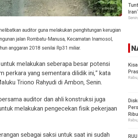
Tunt
Perbesar
Iran
Senin
 melibatkan auditor guna melakukan penghitungan kerugian
ngunan jalan Rombatu-Manusa, Kecamatan Inamosol,
N
un anggaran 2018 senilai Rp31 miliar.
r untuk melakukan seberapa besar potensi
Kisa
Pras
 perkara yang sementara dilidik ini,” kata
Rabu,
Maluku Triono Rahyudi di Ambon, Senin.
 bersama auditor dan ahli konstruksi juga
Disk
Pers
untuk melakukan pengecekan fisik pekerjaan
Rib
Rabu,
erangan sebagai saksi untuk saat ini sudah
RUU