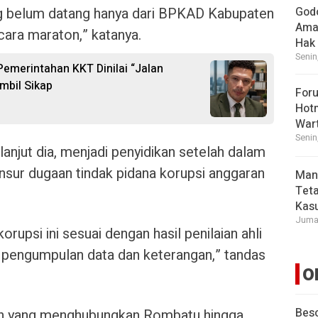
ang belum datang hanya dari BPKAD Kabupaten
God
Ama
cara maraton,” katanya.
Hak
Senin
 Pemerintahan KKT Dinilai “Jalan
mbil Sikap
For
Hot
War
Senin
 lanjut dia, menjadi penyidikan setelah dalam
nsur dugaan tindak pidana korupsi anggaran
Man
Tet
Kasu
Jumat
upsi ini sesuai dengan hasil penilaian ahli
a pengumpulan data dan keterangan,” tandas
O
Beso
an yang menghubungkan Rombatu hingga