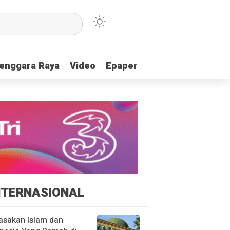
enggara Raya
enggara Raya
Video
Video
Epaper
Epaper
NTERNASIONAL
asakan Islam dan