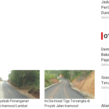
Jad
Pert
Dun
Senin
O
Demi
Bak
Paje
Sabtu
Soso
Ter
Sabtu
nyebab Penanganan
Ini Dia Inisial Tiga Tersangka di
Alia
i Inamosol Lambat
Proyek Jalan Inamosol