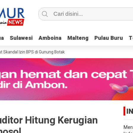
ua
ua
Sulawesi
Sulawesi
Amboina
Amboina
Malteng
Malteng
Pulau Buru
Pulau Buru
T
T
andal Izin BPS di Gunung Botak
I
ditor Hitung Kerugian
Mer
mosol