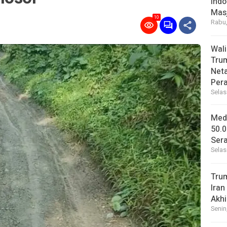
Indo
Masj
10
Rabu,
Wal
Tru
Net
Per
Selas
Medi
50.0
Sera
Selas
Tru
Iran
Akhi
Senin