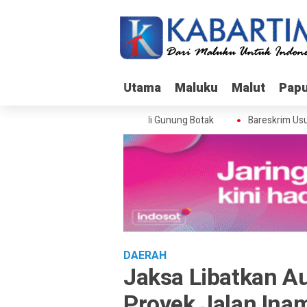
Utama
Utama
Maluku
Maluku
Malut
Malut
Pap
Pap
reskrim Usut Skandal Izin BPS di Gunung Botak
Bareskrim Usut Sk
DAERAH
Jaksa Libatkan Au
Proyek Jalan Ina