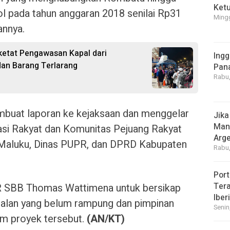
Ket
 pada tahun anggaran 2018 senilai Rp31
Mingg
annya.
etat Pengawasan Kapal dari
Ingg
dan Barang Terlarang
Pan
Rabu,
mbuat laporan ke kejaksaan dan menggelar
Jika
Manf
si Rakyat dan Komunitas Pejuang Rakyat
Arge
i Maluku, Dinas PUPR, dan DPRD Kabupaten
Rabu,
Port
Tera
 SBB Thomas Wattimena untuk bersikap
Iber
jalan yang belum rampung dan pimpinan
Senin
am proyek tersebut.
(AN/KT)