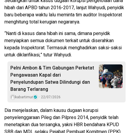
Sedangkan untuk kasus dugaan korupsi pengelolaan dana
hibah dari APBD tahun 2016-2017, lanjut Wahyudi, penyidik
baru beberapa waktu lalu meminta tim auditor Inspektorat
menghitung total kerugian negaranya.
“Nanti di kasus dana hibah ini sama, dimana penyidik
menyiapkan semua dokumen terkait untuk diserahkan
kepada Inspektorat. Termasuk menghadirkan saksi-saksi
untuk diklarifikasi,” tutur Wahyudi.
Pelni Ambon & Tim Gabungan Perketat
Pengawasan Kapal dari
Penyelundupan Satwa Dilindungi dan
Barang Terlarang
kabartimur
22/07/2026
Dia menjelaskan, dalam kausu dugaan korupsi
penyelenggaraan Pileg dan Pilpres 2014, penyidik telah
menetapkan dua tersangka, yakni HBR bendahara KPUD
SBB dan MDL selaku Pejabat Pembuat Komitmen (PPK)