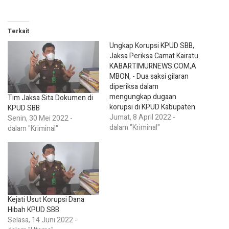
Terkait
Ungkap Korupsi KPUD SBB,
Jaksa Periksa Camat Kairatu
KABARTIMURNEWS.COM,A
MBON, - Dua saksi gilaran
diperiksa dalam
mengungkap dugaan
Tim Jaksa Sita Dokumen di
korupsi di KPUD Kabupaten
KPUD SBB
Seram Bagian Barat (SBBT),
Jumat, 8 April 2022 -
Senin, 30 Mei 2022 -
setelah sebelumnya
dalam "Kriminal"
dalam "Kriminal"
sejumlah saksi lainnya telah
dimintai keterangan. Tim
Penyidik Kejaksaan Tinggi
(Kejati) Maluku melakukan
pemeriksaan terhadap
Camat Kairatu dan
bendahara Panitia Pemilihan
Kejati Usut Korupsi Dana
Kecamatan (PPK) Kairatu,
Hibah KPUD SBB
Kabupaten Seram Bagian
Selasa, 14 Juni 2022 -