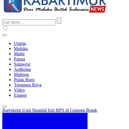
Utama
Maluku
Malut
Papua
Sulawesi
Amboina
Malteng
Pulau Buru
Tenggara Raya
Video
Epaper
Bareskrim Usut Skandal Izin BPS di Gunung Botak