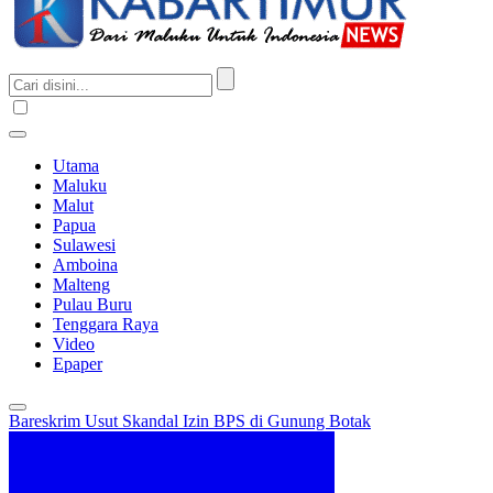
Utama
Maluku
Malut
Papua
Sulawesi
Amboina
Malteng
Pulau Buru
Tenggara Raya
Video
Epaper
Bareskrim Usut Skandal Izin BPS di Gunung Botak