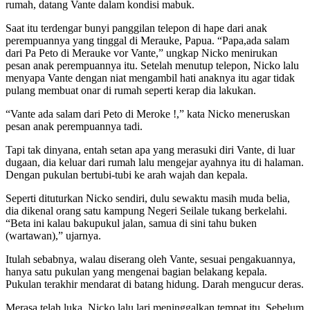
rumah, datang Vante dalam kondisi mabuk.
Saat itu terdengar bunyi panggilan telepon di hape dari anak
perempuannya yang tinggal di Merauke, Papua. “Papa,ada salam
dari Pa Peto di Merauke vor Vante,” ungkap Nicko menirukan
pesan anak perempuannya itu. Setelah menutup telepon, Nicko lalu
menyapa Vante dengan niat mengambil hati anaknya itu agar tidak
pulang membuat onar di rumah seperti kerap dia lakukan.
“Vante ada salam dari Peto di Meroke !,” kata Nicko meneruskan
pesan anak perempuannya tadi.
Tapi tak dinyana, entah setan apa yang merasuki diri Vante, di luar
dugaan, dia keluar dari rumah lalu mengejar ayahnya itu di halaman.
Dengan pukulan bertubi-tubi ke arah wajah dan kepala.
Seperti dituturkan Nicko sendiri, dulu sewaktu masih muda belia,
dia dikenal orang satu kampung Negeri Seilale tukang berkelahi.
“Beta ini kalau bakupukul jalan, samua di sini tahu buken
(wartawan),” ujarnya.
Itulah sebabnya, walau diserang oleh Vante, sesuai pengakuannya,
hanya satu pukulan yang mengenai bagian belakang kepala.
Pukulan terakhir mendarat di batang hidung. Darah mengucur deras.
Merasa telah luka, Nicko lalu lari meninggalkan tempat itu. Sebelum