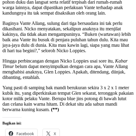
pohon duku dan langsat serta relatif terpisah dari rumah-rumah
warga lainnya, dapat dipastikan perlakuan Vante terhadap anak
kandungnya itu tak sempat disaksikan oleh orang lain.
Baginya Vante Allang, sulung dari tiga bersaudara ini tak perlu
dikasihani. Nicko menyatakan, sekalipun anaknya itu menjilat
kakinya, dia tidak akan mengampuninya. “Buken (wartawan) lebih
baik ana Vante itu busuk di penjara puluhan tahun dulu. Kita mau
jaya-jaya dulu di dunia. Kita mau kawin lagi, siapa yang mau lihat
di hari tua begini?,” seloroh Nicko Loppies.
Hingga perbincangan dengan Nicko Loppies usai sore itu,
Kabar
Timur
belum dapat menyimpulkan dengan cara apa, Vante Allang
menghabisi anaknya, Glen Loppies. Apakah, ditendang, diinjak,
dibanting, entahlah.
Yang pasti di samping bak mandi berukuran sekira 3 x 2 x 1 meter
kubik itu, yang diperkirakan tempat Glen sekarat, teronggok pakaian
kotor milik pelaku Vante. Berupa blue jins potong di bawah lutut
dan celana kain warna hitam. Di dekat situ ada sabun mandi
berwarna kuning kusam.
(**)
Bagikan ini:
Facebook
X