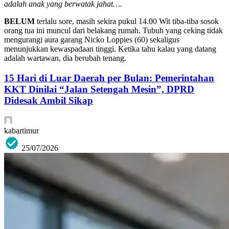
adalah anak yang berwatak jahat….
BELUM
terlalu sore, masih sekira pukul 14.00 Wit tiba-tiba sosok
orang tua ini muncul dari belakang rumah. Tubuh yang ceking tidak
mengurangi aura garang Nicko Loppies (60) sekaligus
menunjukkan kewaspadaan tinggi. Ketika tahu kalau yang datang
adalah wartawan, dia berubah tenang.
15 Hari di Luar Daerah per Bulan: Pemerintahan
KKT Dinilai “Jalan Setengah Mesin”, DPRD
Didesak Ambil Sikap
kabartimur
25/07/2026