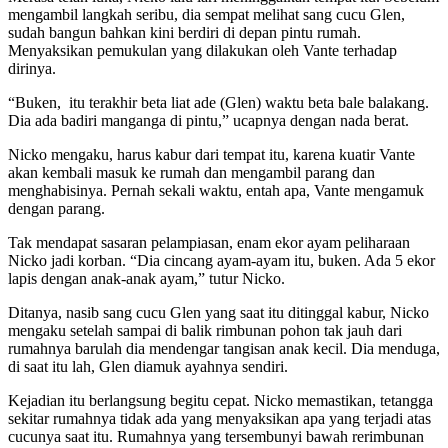
mengambil langkah seribu, dia sempat melihat sang cucu Glen,
sudah bangun bahkan kini berdiri di depan pintu rumah.
Menyaksikan pemukulan yang dilakukan oleh Vante terhadap
dirinya.
“Buken,
itu terakhir beta liat ade (Glen) waktu beta bale balakang.
Dia ada badiri manganga di pintu,” ucapnya dengan nada berat.
Nicko mengaku, harus kabur dari tempat itu, karena kuatir Vante
akan kembali masuk ke rumah dan mengambil parang dan
menghabisinya. Pernah sekali waktu, entah apa, Vante mengamuk
dengan parang.
Tak mendapat sasaran pelampiasan, enam ekor ayam peliharaan
Nicko jadi korban. “Dia cincang ayam-ayam itu, buken. Ada 5 ekor
lapis dengan anak-anak ayam,” tutur Nicko.
Ditanya, nasib sang cucu Glen yang saat itu ditinggal kabur, Nicko
mengaku setelah sampai di balik rimbunan pohon tak jauh dari
rumahnya barulah dia mendengar tangisan anak kecil. Dia menduga,
di saat itu lah, Glen diamuk ayahnya sendiri.
Kejadian itu berlangsung begitu cepat. Nicko memastikan, tetangga
sekitar rumahnya tidak ada yang menyaksikan apa yang terjadi atas
cucunya saat itu. Rumahnya yang tersembunyi bawah rerimbunan