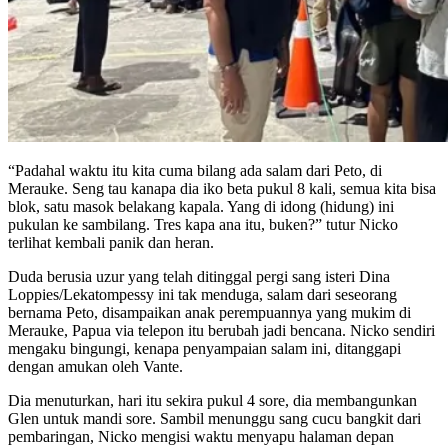
“Padahal waktu itu kita cuma bilang ada salam dari Peto, di
Merauke. Seng tau kanapa dia iko beta pukul 8 kali, semua kita bisa
blok, satu masok belakang kapala. Yang di idong (hidung) ini
pukulan ke sambilang. Tres kapa ana itu, buken?” tutur Nicko
terlihat kembali panik dan heran.
Duda berusia uzur yang telah ditinggal pergi sang isteri Dina
Loppies/Lekatompessy ini tak menduga, salam dari seseorang
bernama Peto, disampaikan anak perempuannya yang mukim di
Merauke, Papua via telepon itu berubah jadi bencana. Nicko sendiri
mengaku bingungi, kenapa penyampaian salam ini, ditanggapi
dengan amukan oleh Vante.
Dia menuturkan, hari itu sekira pukul 4 sore, dia membangunkan
Glen untuk mandi sore. Sambil menunggu sang cucu bangkit dari
pembaringan, Nicko mengisi waktu menyapu halaman depan