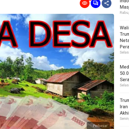
Indo
Masj
Rabu,
Wal
Tru
Net
Per
Selas
Medi
50.0
Sera
Selas
Tru
Iran
Akhi
Senin
Perbesar