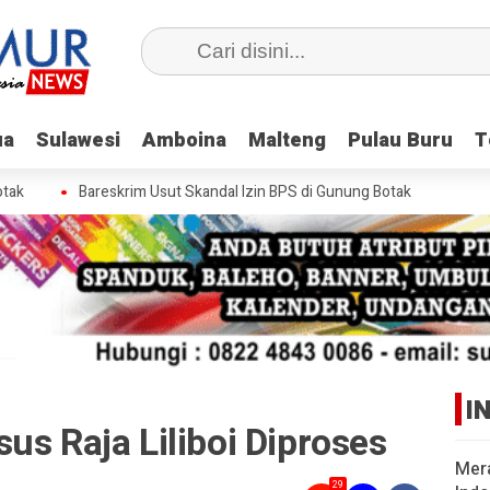
ua
ua
Sulawesi
Sulawesi
Amboina
Amboina
Malteng
Malteng
Pulau Buru
Pulau Buru
T
T
Bareskrim Usut Skandal Izin BPS di Gunung Botak
I
us Raja Liliboi Diproses
Mer
29