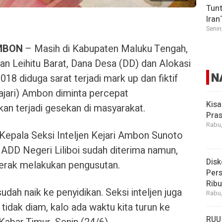
Tunt
Iran
Senin
MBON
– Masih di Kabupaten Maluku Tengah,
an Leihitu Barat, Dana Desa (DD) dan Alokasi
N
8 diduga sarat terjadi mark up dan fiktif
ajari) Ambon diminta percepat
Kisa
kan terjadi gesekan di masyarakat.
Pras
Rabu,
, Kepala Seksi Inteljen Kejari Ambon Sunoto
DD Negeri Liliboi sudah diterima namun,
Disk
rgerak melakukan pengusutan.
Pers
Rib
dah naik ke penyidikan. Seksi inteljen juga
Rabu,
 tidak diam, kalo ada waktu kita turun ke
RUU