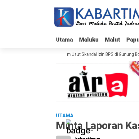
Utama
Utama
Maluku
Maluku
Malut
Malut
Pap
Pap
Bareskrim Usut Skandal Izin BPS di Gunung Botak
UTAMA
Minta Laporan Kas