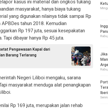
apor kasus ini material dan ongkos tukang
Ket
mandian masyarakat, hanya biaya tukang
Mingg
rial yang digunakan nilainya tidak sampai Rp
da APBDes tahun 2018. Kemudian
Ingg
ggarkan Rp 197 juta, sesuai kesepakatan
Pan
Rabu,
. Tapi dibayar hanya Rp 45 juta.
etat Pengawasan Kapal dari
Jika
dan Barang Terlarang
Manf
Arge
Rabu,
erintah Negeri Liliboi mengaku, sarana
Port
t. Tapi masyarakat menduga alat penangkapan
Tera
liboi.
Iber
Senin
nilai Rp 169 juta, merupakan jalan rehab