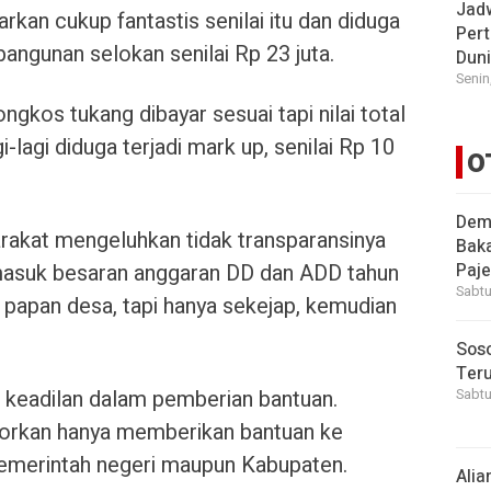
Jad
rkan cukup fantastis senilai itu dan diduga
Pert
angunan selokan senilai Rp 23 juta.
Dun
Senin
gkos tukang dibayar sesuai tapi nilai total
-lagi diduga terjadi mark up, senilai Rp 10
O
Demi
rakat mengeluhkan tidak transparansinya
Bak
rmasuk besaran anggaran DD dan ADD tahun
Paje
Sabtu
 papan desa, tapi hanya sekejap, kemudian
Soso
Ter
a keadilan dalam pemberian bantuan.
Sabtu
aporkan hanya memberikan bantuan ke
emerintah negeri maupun Kabupaten.
Alia