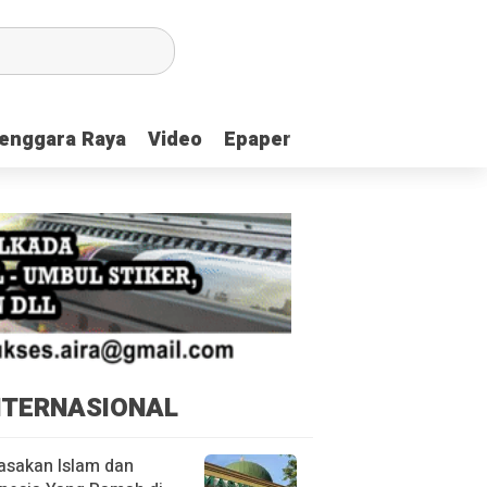
enggara Raya
enggara Raya
Video
Video
Epaper
Epaper
NTERNASIONAL
asakan Islam dan