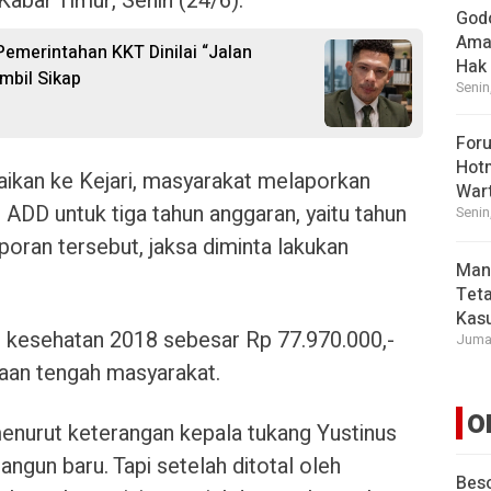
Kabar Timur, Senin (24/6).
God
Ama
 Pemerintahan KKT Dinilai “Jalan
Hak
mbil Sikap
Senin
For
Hot
ikan ke Kejari, masyarakat melaporkan
War
DD untuk tiga tahun anggaran, yaitu tahun
Senin
oran tersebut, jaksa diminta lakukan
Man
Tet
Kasu
n kesehatan 2018 sebesar Rp 77.970.000,-
Jumat
anaan tengah masyarakat.
O
enurut keterangan kepala tukang Yustinus
gun baru. Tapi setelah ditotal oleh
Beso