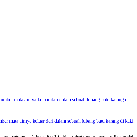
umber mata airnya keluar dari dalam sebuah lubang batu karang di kaki
rah setempat. Ada sekitar 10 objek wisata yang tersebar di sejumlah