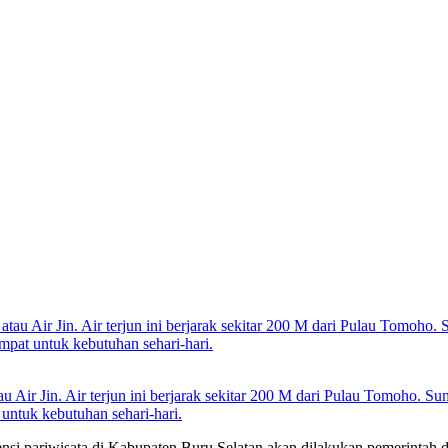
tau Air Jin. Air terjun ini berjarak sekitar 200 M dari Pulau Tomoho. S
untuk kebutuhan sehari-hari.
i pariwisata di Kabupaten Buru Selatan akan dilakukan pemerintah dae