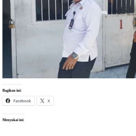
Bagikan ini:
Facebook
X
Menyukai ini: