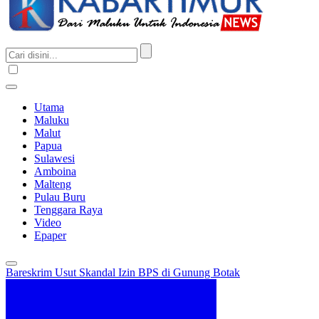
Utama
Maluku
Malut
Papua
Sulawesi
Amboina
Malteng
Pulau Buru
Tenggara Raya
Video
Epaper
Bareskrim Usut Skandal Izin BPS di Gunung Botak