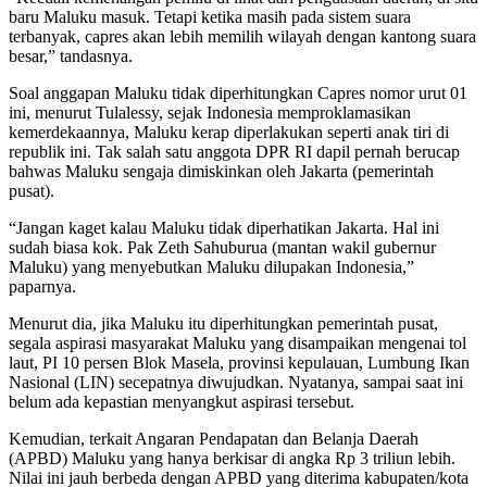
baru Maluku masuk. Tetapi ketika masih pada sistem suara
terbanyak, capres akan lebih memilih wilayah dengan kantong suara
besar,” tandasnya.
Soal anggapan Maluku tidak diperhitungkan Capres nomor urut 01
ini, menurut Tulalessy, sejak Indonesia memproklamasikan
kemerdekaannya, Maluku kerap diperlakukan seperti anak tiri di
republik ini. Tak salah satu anggota DPR RI dapil pernah berucap
bahwas Maluku sengaja dimiskinkan oleh Jakarta (pemerintah
pusat).
“Jangan kaget kalau Maluku tidak diperhatikan Jakarta. Hal ini
sudah biasa kok. Pak Zeth Sahuburua (mantan wakil gubernur
Maluku) yang menyebutkan Maluku dilupakan Indonesia,”
paparnya.
Menurut dia, jika Maluku itu diperhitungkan pemerintah pusat,
segala aspirasi masyarakat Maluku yang disampaikan mengenai tol
laut, PI 10 persen Blok Masela, provinsi kepulauan, Lumbung Ikan
Nasional (LIN) secepatnya diwujudkan. Nyatanya, sampai saat ini
belum ada kepastian menyangkut aspirasi tersebut.
Kemudian, terkait Angaran Pendapatan dan Belanja Daerah
(APBD) Maluku yang hanya berkisar di angka Rp 3 triliun lebih.
Nilai ini jauh berbeda dengan APBD yang diterima kabupaten/kota