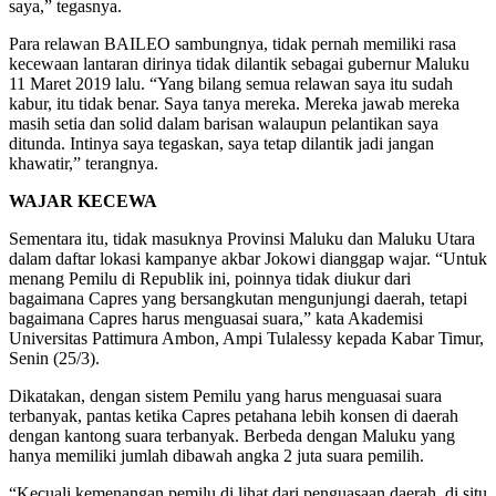
saya,” tegasnya.
Para relawan BAILEO sambungnya, tidak pernah memiliki rasa
kecewaan lantaran dirinya tidak dilantik sebagai gubernur Maluku
11 Maret 2019 lalu. “Yang bilang semua relawan saya itu sudah
kabur, itu tidak benar. Saya tanya mereka. Mereka jawab mereka
masih setia dan solid dalam barisan walaupun pelantikan saya
ditunda. Intinya saya tegaskan, saya tetap dilantik jadi jangan
khawatir,” terangnya.
WAJAR KECEWA
Sementara itu, tidak masuknya Provinsi Maluku dan Maluku Utara
dalam daftar lokasi kampanye akbar Jokowi dianggap wajar. “Untuk
menang Pemilu di Republik ini, poinnya tidak diukur dari
bagaimana Capres yang bersangkutan mengunjungi daerah, tetapi
bagaimana Capres harus menguasai suara,” kata Akademisi
Universitas Pattimura Ambon, Ampi Tulalessy kepada Kabar Timur,
Senin (25/3).
Dikatakan, dengan sistem Pemilu yang harus menguasai suara
terbanyak, pantas ketika Capres petahana lebih konsen di daerah
dengan kantong suara terbanyak. Berbeda dengan Maluku yang
hanya memiliki jumlah dibawah angka 2 juta suara pemilih.
“Kecuali kemenangan pemilu di lihat dari penguasaan daerah, di situ