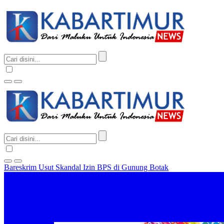
Bareskrim Usut Skandal Izin BPS di Gunung Botak