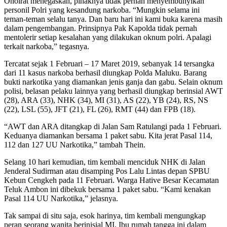
Ohoirat menegaskan, pihaknya tidak pernah menyembunyikan
personil Polri yang kesandung narkoba. “Mungkin selama ini
teman-teman selalu tanya. Dan baru hari ini kami buka karena masih
dalam pengembangan. Prinsipnya Pak Kapolda tidak pernah
mentolerir setiap kesalahan yang dilakukan oknum polri. Apalagi
terkait narkoba,” tegasnya.
Tercatat sejak 1 Februari – 17 Maret 2019, sebanyak 14 tersangka
dari 11 kasus narkoba berhasil diungkap Polda Maluku. Barang
bukti narkotika yang diamankan jenis ganja dan gabu. Selain oknum
polisi, belasan pelaku lainnya yang berhasil diungkap berinsial AWT
(28), ARA (33), NHK (34), MI (31), AS (22), YB (24), RS, NS
(22), LSL (55), JFT (21), FL (26), RMT (44) dan FPB (18).
“AWT dan ARA ditangkap di Jalan Sam Ratulangi pada 1 Februari.
Keduanya diamankan bersama 1 paket sabu. Kita jerat Pasal 114,
112 dan 127 UU Narkotika,” tambah Thein.
Selang 10 hari kemudian, tim kembali menciduk NHK di Jalan
Jenderal Sudirman atau disamping Pos Lalu Lintas depan SPBU
Kebun Cengkeh pada 11 Februari. Warga Hative Besar Kecamatan
Teluk Ambon ini dibekuk bersama 1 paket sabu. “Kami kenakan
Pasal 114 UU Narkotika,” jelasnya.
Tak sampai di situ saja, esok harinya, tim kembali mengungkap
peran seorang wanita berinisial MI. Ibu rumah tangga ini dalam