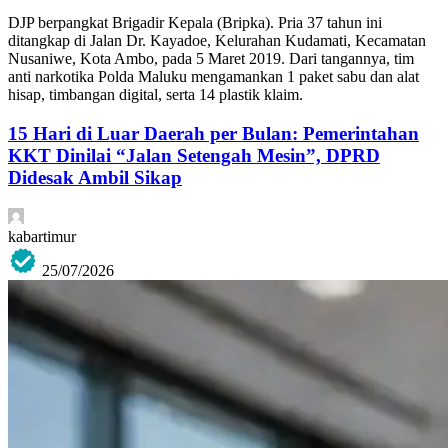
DJP berpangkat Brigadir Kepala (Bripka). Pria 37 tahun ini
ditangkap di Jalan Dr. Kayadoe, Kelurahan Kudamati, Kecamatan
Nusaniwe, Kota Ambo, pada 5 Maret 2019. Dari tangannya, tim
anti narkotika Polda Maluku mengamankan 1 paket sabu dan alat
hisap, timbangan digital, serta 14 plastik klaim.
15 Hari di Luar Daerah per Bulan: Pemerintahan
KKT Dinilai “Jalan Setengah Mesin”, DPRD
Didesak Ambil Sikap
kabartimur
25/07/2026