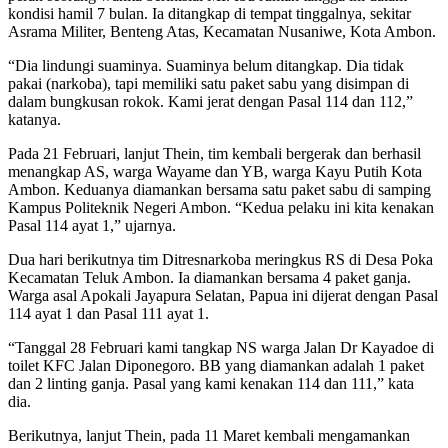
kondisi hamil 7 bulan. Ia ditangkap di tempat tinggalnya, sekitar
Asrama Militer, Benteng Atas, Kecamatan Nusaniwe, Kota Ambon.
“Dia lindungi suaminya. Suaminya belum ditangkap. Dia tidak
pakai (narkoba), tapi memiliki satu paket sabu yang disimpan di
dalam bungkusan rokok. Kami jerat dengan Pasal 114 dan 112,”
katanya.
Pada 21 Februari, lanjut Thein, tim kembali bergerak dan berhasil
menangkap AS, warga Wayame dan YB, warga Kayu Putih Kota
Ambon. Keduanya diamankan bersama satu paket sabu di samping
Kampus Politeknik Negeri Ambon. “Kedua pelaku ini kita kenakan
Pasal 114 ayat 1,” ujarnya.
Dua hari berikutnya tim Ditresnarkoba meringkus RS di Desa Poka
Kecamatan Teluk Ambon. Ia diamankan bersama 4 paket ganja.
Warga asal Apokali Jayapura Selatan, Papua ini dijerat dengan Pasal
114 ayat 1 dan Pasal 111 ayat 1.
“Tanggal 28 Februari kami tangkap NS warga Jalan Dr Kayadoe di
toilet KFC Jalan Diponegoro. BB yang diamankan adalah 1 paket
dan 2 linting ganja. Pasal yang kami kenakan 114 dan 111,” kata
dia.
Berikutnya, lanjut Thein, pada 11 Maret kembali mengamankan