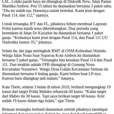
LSL. Lelaki paruh baya ini ditangkap di Diskotik New, Jalan Pantai
Mardika Ambon. Pria 55 tahun itu diamankan bersama 3 paket sabu.
“Dia ini sudah tua. Harusnya sudah bertobat. Kami jerat dengan
Pasal 114, dan 112,” ujarnya.
Untuk tersangka JFT dan FL, pihaknya belum membuat Laporan
Polisi karena masih terus dikembangkan. Dua pemuda yang
bermukim di Jalan Dr Kayadoe itu diamankan bersama 1 paket
ganja. “Keduanya kami jerat dengan Pasal 114, dan Pasal 111 UU
Narkotika nomor 35,” jelasnya.
Selain itu, tim juga meringkuk RMT di OSM Kelurahan Wainitu.
Warga Jalan Nona Saar Sopacua Kota Ambon ini diamankan
bersama 5 paket ganja. “Tersangka kita kenakan Pasal 114 dan Pasal
111. Dan terakhir adalah FPB ditangkap di Gunung Nona
Kecamatan Nusaniwe. Warga Desa Galala Kecamatan Sirimau ini
diamankan bersama 6 linting ganja. Kami belum buat LP-nya.
Karena baru ditangkap tadi malam,” katanya.
Kata Thein, selama 3 bulan di tahun 2019, berhasil mengungkap 19
kasus dari target Polda Maluku sebanyak 60 kasus. “Kalau target
dari Mabes itu 30 kasus. Tapi saya berikan target 60 kasus. Kini
sudah 19 kasus dalam tiga bulan,” ujar Thein.
Belasan tersangka berhasil diamankan setelah pihaknya mendapat
informasi dari masyarakat. Selain itu, juga dari hasil penyelidikan,