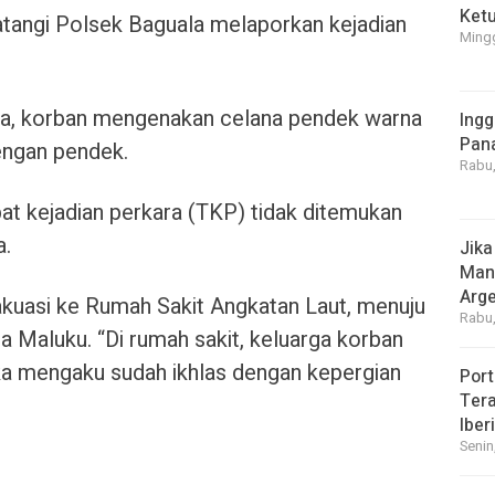
Ket
tangi Polsek Baguala melaporkan kejadian
Mingg
ia, korban mengenakan celana pendek warna
Ingg
Pan
engan pendek.
Rabu,
pat kejadian perkara (TKP) tidak ditemukan
a.
Jika
Manf
Arge
akuasi ke Rumah Sakit Angkatan Laut, menuju
Rabu,
 Maluku. “Di rumah sakit, keluarga korban
ka mengaku sudah ikhlas dengan kepergian
Port
Tera
Iber
Senin