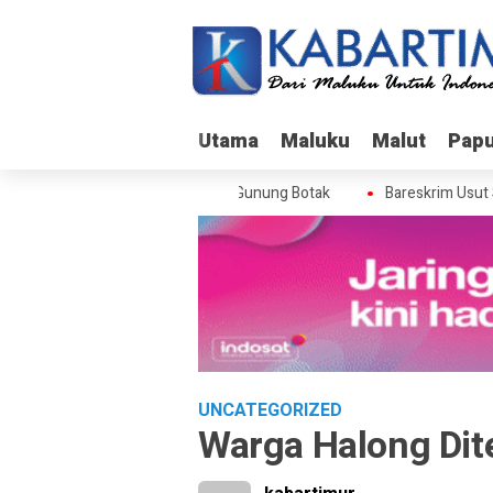
Utama
Utama
Maluku
Maluku
Malut
Malut
Pap
Pap
skrim Usut Skandal Izin BPS di Gunung Botak
Bareskrim Usut Ska
UNCATEGORIZED
Warga Halong Di