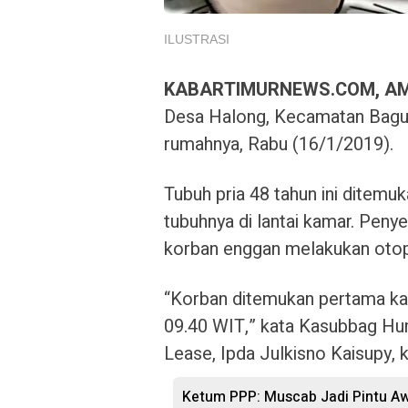
ILUSTRASI
KABARTIMURNEWS.COM, A
Desa Halong, Kecamatan Bagua
rumahnya, Rabu (16/1/2019).
Tubuh pria 48 tahun ini ditemuk
tubuhnya di lantai kamar. Peny
korban enggan melakukan otop
“Korban ditemukan pertama kali
09.40 WIT,” kata Kasubbag Hu
Lease, Ipda Julkisno Kaisupy, 
Ketum PPP: Muscab Jadi Pintu Aw