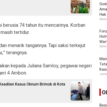
God
Ama
Hak
Senin
 berusia 74 tahun itu mencarinya. Korban
For
masih tertidur.
Hot
War
n menarik tangannya. Tapi saksi terkejut
Senin
,” terangnya.
Man
Tet
aikan kepada Juliana Samloy, pegawai negeri
Kasu
geri 4 Ambon.
Jumat
Keadilan Kasus Oknum Brimob di Kota
O
Beso