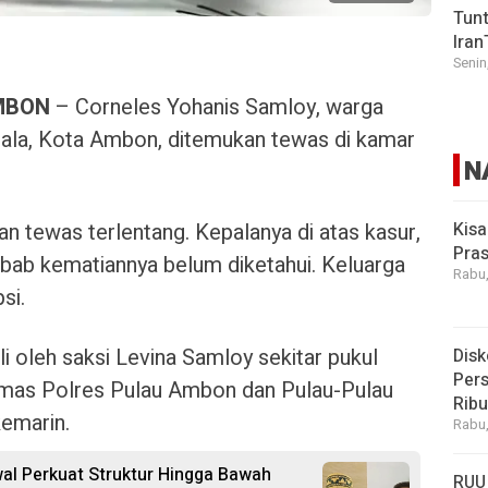
Tunt
Iran
Senin
MBON
– Corneles Yohanis Samloy, warga
la, Kota Ambon, ditemukan tewas di kamar
N
an tewas terlentang. Kepalanya di atas kasur,
Kisa
Pras
ebab kematiannya belum diketahui. Keluarga
Rabu,
si.
 oleh saksi Levina Samloy sekitar pukul
Disk
Pers
mas Polres Pulau Ambon dan Pulau-Pulau
Rib
kemarin.
Rabu,
al Perkuat Struktur Hingga Bawah
RUU