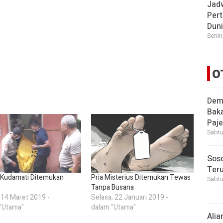
Jad
Pert
Dun
Senin
O
Demi
Bak
Paje
Sabtu
Soso
Ter
 Kudamati Ditemukan
Pria Misterius Ditemukan Tewas
Sabtu
Tanpa Busana
 14 Maret 2019 -
Selasa, 22 Januari 2019 -
"Utama"
dalam "Utama"
Alia