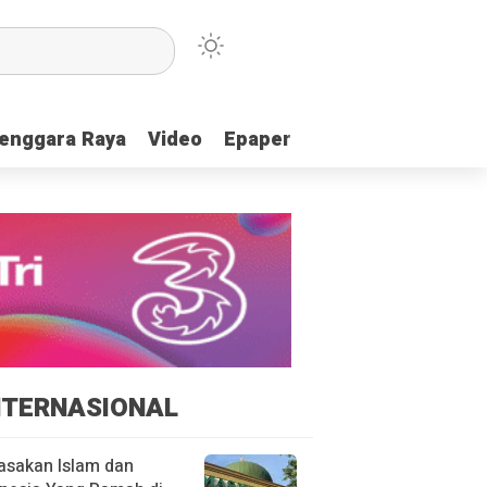
enggara Raya
enggara Raya
Video
Video
Epaper
Epaper
NTERNASIONAL
asakan Islam dan