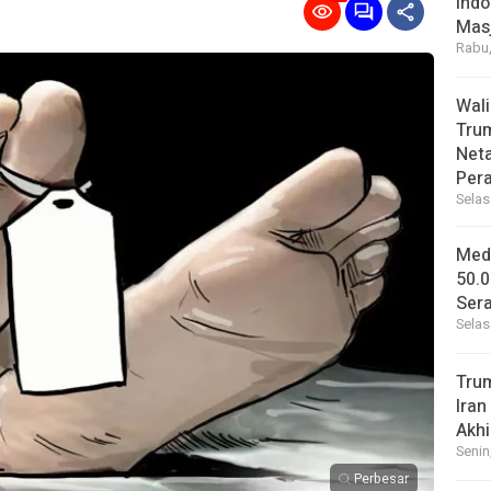
Indo
Masj
Rabu,
Wal
Tru
Net
Per
Selas
Medi
50.0
Sera
Selas
Tru
Iran
Akhi
Senin
Perbesar