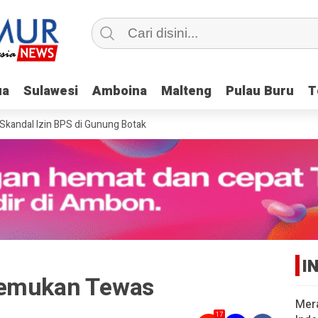
ua
ua
Sulawesi
Sulawesi
Amboina
Amboina
Malteng
Malteng
Pulau Buru
Pulau Buru
T
T
ndal Izin BPS di Gunung Botak
I
temukan Tewas
Mer
17