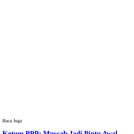
Baca Juga
Ketum PPP: Muscab Jadi Pintu Awal