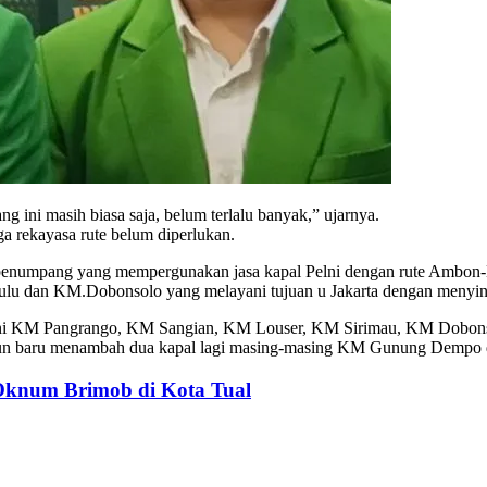
 ini masih biasa saja, belum terlalu banyak,” ujarnya.
ga rekayasa rute belum diperlukan.
penumpang yang mempergunakan jasa kapal Pelni dengan rute Ambon-Mak
gapulu dan KM.Dobonsolo yang melayani tujuan u Jakarta dengan meny
, yakni KM Pangrango, KM Sangian, KM Louser, KM Sirimau, KM Dobo
tahun baru menambah dua kapal lagi masing-masing KM Gunung Dempo
Oknum Brimob di Kota Tual