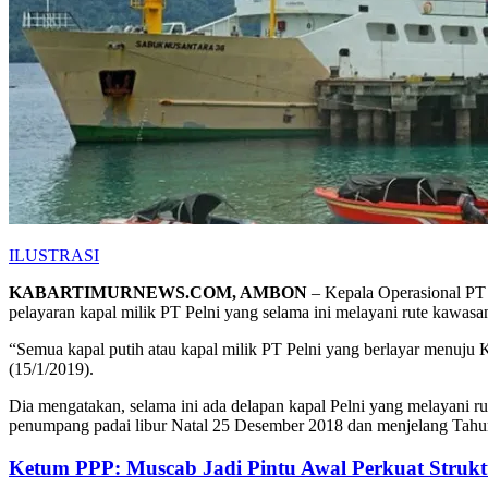
ILUSTRASI
KABARTIMURNEWS.COM, AMBON
– Kepala Operasional PT 
pelayaran kapal milik PT Pelni yang selama ini melayani rute kawasan
“Semua kapal putih atau kapal milik PT Pelni yang berlayar menuj
(15/1/2019).
Dia mengatakan, selama ini ada delapan kapal Pelni yang melayani r
penumpang padai libur Natal 25 Desember 2018 dan menjelang Tahun
Ketum PPP: Muscab Jadi Pintu Awal Perkuat Struk