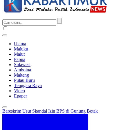
Utama
Maluku
Malut
Papua
Sulawesi
Amboina
Malteng
Pulau Buru
Tenggara Raya
Video
Epaper
Bareskrim Usut Skandal Izin BPS di Gunung Botak