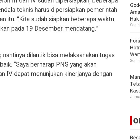
lon III dan IV sudah dipersiapkan, beberapa
God
ndala teknis harus dipersiapkan pemerintah
Ama
kan itu. “Kita sudah siapkan beberapa waktu
Hak
Senin
anakan pada 19 Desember mendatang,”
For
Hot
 nantinya dilantik bisa melaksanakan tugas
War
Senin
baik. “Saya berharap PNS yang akan
dan IV dapat menunjukan kinerjanya dengan
Man
Tet
Kasu
Jumat
O
Beso