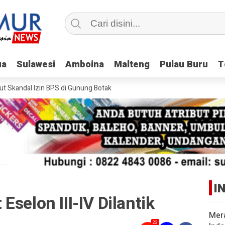
ua
ua
Sulawesi
Sulawesi
Amboina
Amboina
Malteng
Malteng
Pulau Buru
Pulau Buru
T
T
Skandal Izin BPS di Gunung Botak
I
selon III-IV Dilantik
Mer
23