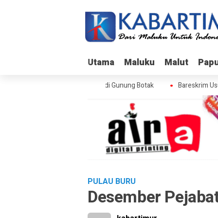
Utama
Utama
Maluku
Maluku
Malut
Malut
Pap
Pap
areskrim Usut Skandal Izin BPS di Gunung Botak
Bareskrim Usut 
PULAU BURU
Desember Pejabat E