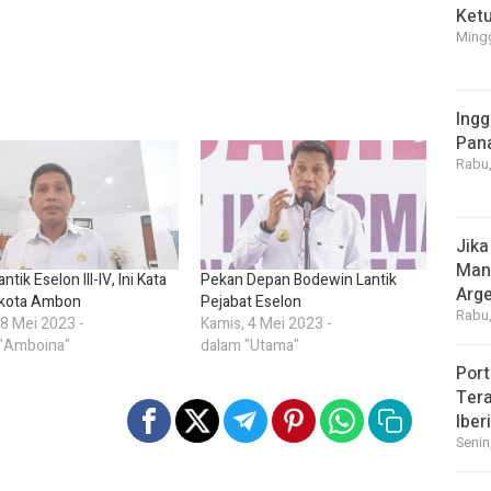
Ket
Mingg
Ingg
Pan
Rabu,
Jika
Manf
antik Eselon III-IV, Ini Kata
Pekan Depan Bodewin Lantik
Arge
ikota Ambon
Pejabat Eselon
Rabu,
 8 Mei 2023 -
Kamis, 4 Mei 2023 -
 "Amboina"
dalam "Utama"
Port
Tera
Iber
Senin