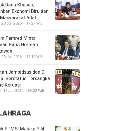
ok Dana Khusus,
nkan Ekonomi Biru dan
 Masyarakat Adat
, 20 Juli 2026 - | 17:27 WIB
um Pemred Minta
man Paris Hormati
tawan
, 20 Juli 2026 - | 17:12 WIB
tan Jampidsus dan D
ap Berstatus Tersangka
s Korupsi
, 17 Juli 2026 - | 00:22 WIB
LAHRAGA
k PTMSI Maluku Pilih