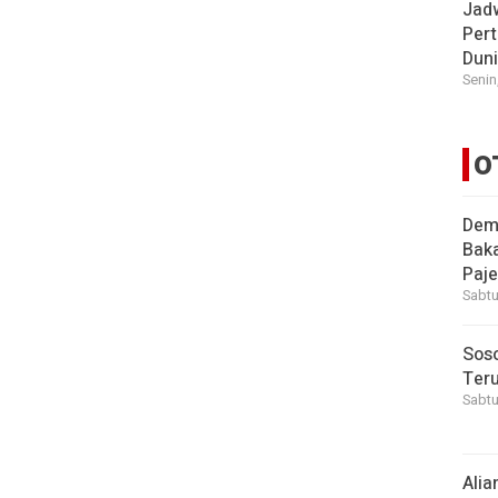
Jad
Pert
Dun
Senin
O
Demi
Bak
Paje
Sabtu
Soso
Ter
Sabtu
Alia