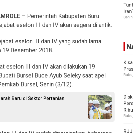
Tunt
Iran
AMROLE
– Pemerintah Kabupaten Buru
Senin
abat eselon III dan IV akan segera dilantik.
jabat eselon III dan IV yang sudah lama
N
an 19 Desember 2018.
Kisa
at eselon III dan IV akan dilakukan 19
Pras
upati Bursel Buce Ayub Seleky saat apel
Rabu,
emkab Bursel, Senin (3/12).
Disk
arah Baru di Sektor Pertanian
Pers
Rib
Rabu,
RUU