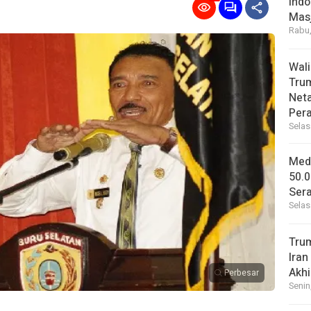
Indo
Masj
Rabu,
Wal
Tru
Net
Per
Selas
Medi
50.0
Sera
Selas
Tru
Iran
Akhi
Perbesar
Senin