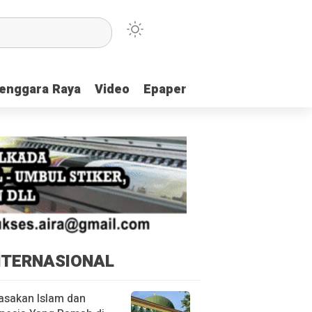
enggara Raya
enggara Raya
Video
Video
Epaper
Epaper
NTERNASIONAL
asakan Islam dan