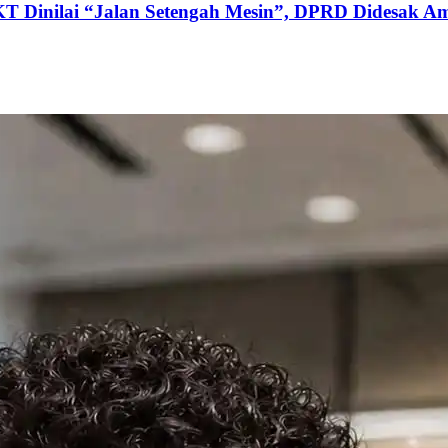
KT Dinilai “Jalan Setengah Mesin”, DPRD Didesak Am