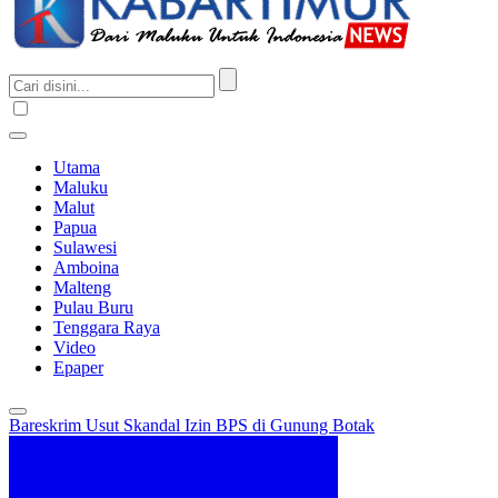
Utama
Maluku
Malut
Papua
Sulawesi
Amboina
Malteng
Pulau Buru
Tenggara Raya
Video
Epaper
Bareskrim Usut Skandal Izin BPS di Gunung Botak