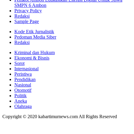
SMPN 6 Ambon
Privacy Policy
Redaksi
Sample Page
Kode Etik Jurnalistik
Pedoman Media Siber
Redaksi
Kriminal dan Hukum
Ekonomi & Bisnis
Sorot
Internasional
Peristiwa
Pendidikan
Nasional
Otomotif
Politik
Aneka
Olahraga
Copyright © 2020 kabartimurnews.com All Rights Reserved