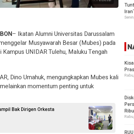
Perbesar
Tunt
Iran
Senin
MBON
– Ikatan Alumni Universitas Darussalam
menggelar Musyawarah Besar (Mubes) pada
N
di Kampus UNIDAR Tulehu, Maluku Tengah
Kisa
Pras
Rabu,
DAR, Dino Umahuk, mengungkapkan Mubes kali
n, melainkan momentum penting untuk
Disk
Pers
mpil Bak Dirigen Orkesta
Rib
Rabu,
RUU