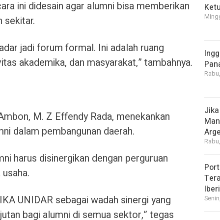
ara ini didesain agar alumni bisa memberikan
Ket
Mingg
sekitar.
adar jadi forum formal. Ini adalah ruang
Ingg
vitas akademika, dan masyarakat,” tambahnya.
Pan
Rabu,
Jika
R Ambon, M. Z Effendy Rada, menekankan
Manf
umni dalam pembangunan daerah.
Arge
Rabu,
mni harus disinergikan dengan perguruan
Port
a usaha.
Tera
Iber
n IKA UNIDAR sebagai wadah sinergi yang
Senin
anjutan bagi alumni di semua sektor,” tegas