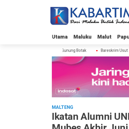
Utama
Utama
Maluku
Maluku
Malut
Malut
Pap
Pap
skrim Usut Skandal Izin BPS di Gunung Botak
Bareskrim Usut Skan
MALTENG
Ikatan Alumni UN
Mubes Akhir Juni