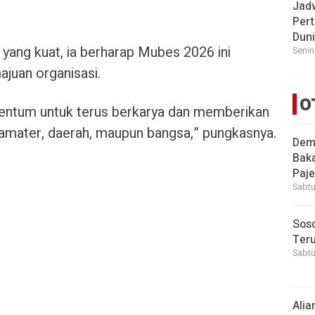
Jad
Pert
Dun
ang kuat, ia berharap Mubes 2026 ini
Senin
ajuan organisasi.
O
entum untuk terus berkarya dan memberikan
mamater, daerah, maupun bangsa,” pungkasnya.
Demi
Bak
Paje
Sabtu
Soso
Ter
Sabtu
Alia