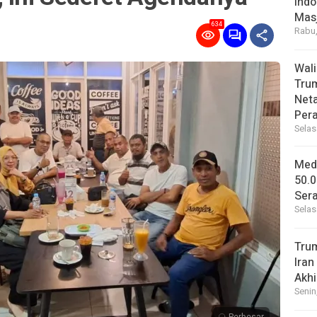
Indo
Masj
634
Rabu,
Wal
Tru
Net
Per
Selas
Medi
50.0
Sera
Selas
Tru
Iran
Akhi
Senin