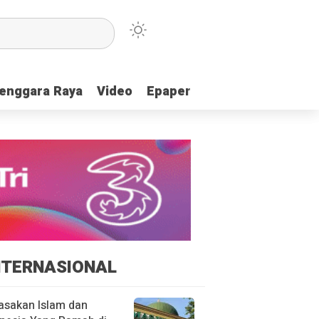
enggara Raya
enggara Raya
Video
Video
Epaper
Epaper
NTERNASIONAL
asakan Islam dan