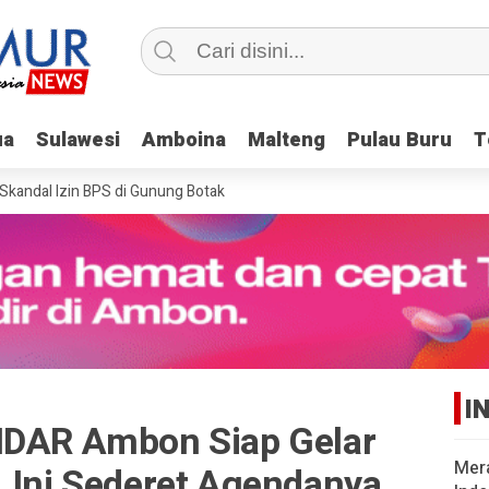
ua
ua
Sulawesi
Sulawesi
Amboina
Amboina
Malteng
Malteng
Pulau Buru
Pulau Buru
T
T
dal Izin BPS di Gunung Botak
I
IDAR Ambon Siap Gelar
Mer
, Ini Sederet Agendanya