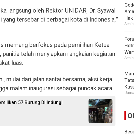
God
buka langsung oleh Rektor UNIDAR, Dr. Syawal
Ama
Hak
ni yang tersebar di berbagai kota di Indonesia,”
Senin
.
For
es memang berfokus pada pemilihan Ketua
Hot
War
panitia telah menyiapkan rangkaian kegiatan
Senin
kat luas.
Man
, mulai dari jalan santai bersama, aksi kerja
Tet
Kasu
ngga malam inaugurasi sebagai puncak acara.
Jumat
ilikan 57 Burung Dilindungi
O
Beso