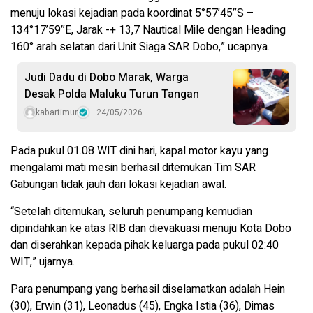
menuju lokasi kejadian pada koordinat 5°57’45″S –
134°17’59″E, Jarak -+ 13,7 Nautical Mile dengan Heading
160° arah selatan dari Unit Siaga SAR Dobo,” ucapnya.
Judi Dadu di Dobo Marak, Warga
Desak Polda Maluku Turun Tangan
kabartimur
24/05/2026
Pada pukul 01.08 WIT dini hari, kapal motor kayu yang
mengalami mati mesin berhasil ditemukan Tim SAR
Gabungan tidak jauh dari lokasi kejadian awal.
“Setelah ditemukan, seluruh penumpang kemudian
dipindahkan ke atas RIB dan dievakuasi menuju Kota Dobo
dan diserahkan kepada pihak keluarga pada pukul 02:40
WIT,” ujarnya.
Para penumpang yang berhasil diselamatkan adalah Hein
(30), Erwin (31), Leonadus (45), Engka Istia (36), Dimas