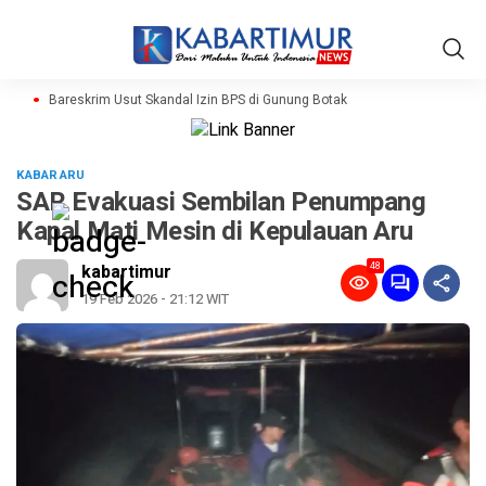
Bareskrim Usut Skandal Izin BPS di Gunung Botak
KABAR ARU
SAR Evakuasi Sembilan Penumpang
Kapal Mati Mesin di Kepulauan Aru
48
kabartimur
19 Feb 2026 - 21:12 WIT