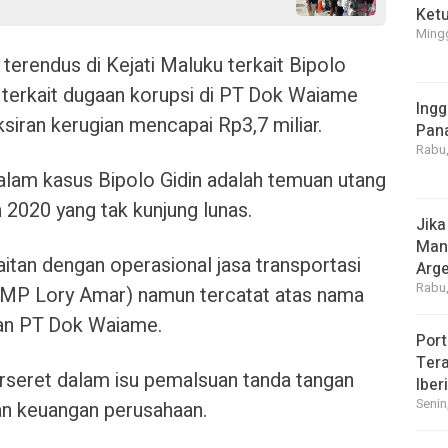
Ket
Mingg
 terendus di Kejati Maluku terkait Bipolo
on terkait dugaan korupsi di PT Dok Waiame
Ingg
iran kerugian mencapai Rp3,7 miliar.
Pan
Rabu,
 dalam kasus Bipolo Gidin adalah temuan utang
 2020 yang tak kunjung lunas.
Jika
Manf
kaitan dengan operasional jasa transportasi
Arge
Rabu,
KMP Lory Amar) namun tercatat atas nama
an PT Dok Waiame.
Port
Tera
rseret dalam isu pemalsuan tanda tangan
Iber
Senin
an keuangan perusahaan.