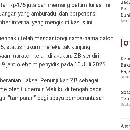
Jad
kitar Rp475 juta dan memang belum lunas. Ini
Pert
keuangan yang amburadul dan berpotensi
Dun
Senin
er internal yang mengikuti kasus ini.
 mengaku telah mengantongi nama-nama calon
O
25, status hukum mereka tak kunjung
saan maraton telah dilakukan. ZB sendiri
Demi
 9 jam oleh tim penyidik pada 10 Juli 2025.
Bak
Paje
Sabtu
beranian Jaksa. Penunjukan ZB sebagai
e oleh Gubernur Maluku di tengah badai
Soso
gai “tamparan” bagi upaya pemberantasan
Ter
Sabtu
Alia