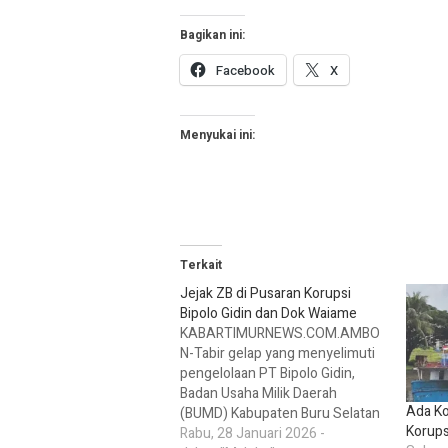
Bagikan ini:
Facebook
X
Menyukai ini:
Terkait
Jejak ZB di Pusaran Korupsi
Bipolo Gidin dan Dok Waiame
KABARTIMURNEWS.COM.AMBO
N-Tabir gelap yang menyelimuti
pengelolaan PT Bipolo Gidin,
Badan Usaha Milik Daerah
Ada Ko
(BUMD) Kabupaten Buru Selatan
Korups
(Bursel), perlahan mulai
Rabu, 28 Januari 2026 -