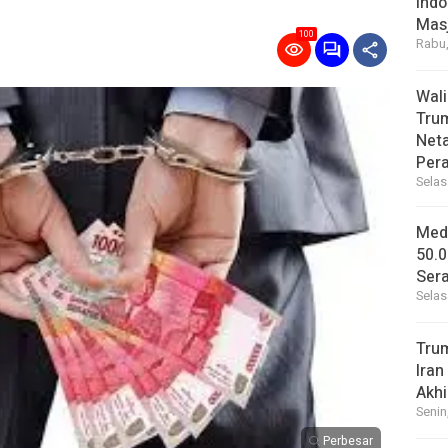
Indo
Masj
100
Rabu,
Wal
Tru
Net
Per
Selas
Medi
50.0
Sera
Selas
Tru
Iran
Akhi
Senin
Perbesar