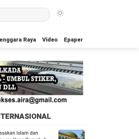
enggara Raya
enggara Raya
Video
Video
Epaper
Epaper
NTERNASIONAL
asakan Islam dan