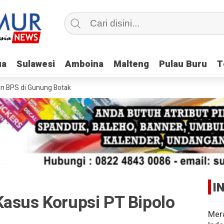
ua
ua
Sulawesi
Sulawesi
Amboina
Amboina
Malteng
Malteng
Pulau Buru
Pulau Buru
T
T
BPS di Gunung Botak
I
Kasus Korupsi PT Bipolo
Mer