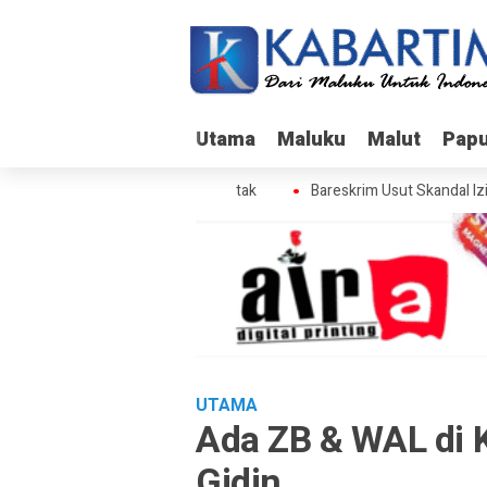
Utama
Utama
Maluku
Maluku
Malut
Malut
Pap
Pap
 Skandal Izin BPS di Gunung Botak
Bareskrim Usut Skandal Izin 
UTAMA
Ada ZB & WAL di 
Gidin