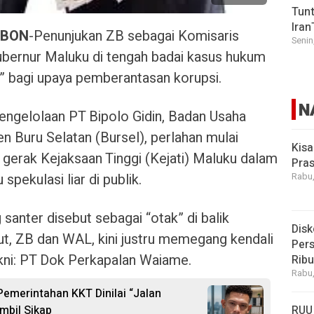
Tunt
Iran
MBON
-Penunjukan ZB sebagai Komisaris
Senin
ernur Maluku di tengah badai kasus hukum
n” bagi upaya pemberantasan korupsi.
N
pengelolaan PT Bipolo Gidin, Badan Usaha
n Buru Selatan (Bursel), perlahan mulai
Kisa
 gerak Kejaksaan Tinggi (Kejati) Maluku dalam
Pras
ekulasi liar di publik.
Rabu,
santer disebut sebagai “otak” di balik
Disk
but, ZB dan WAL, kini justru memegang kendali
Pers
yakni: PT Dok Perkapalan Waiame.
Rib
Rabu,
 Pemerintahan KKT Dinilai “Jalan
RUU
mbil Sikap