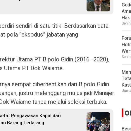
God
Ama
Hak
Senin
erdiri sendiri di satu titik. Berdasarkan data
pat pola “eksodus” jabatan yang
For
Hot
War
Senin
rektur Utama PT Bipolo Gidin (2016–2020),
ris Utama PT Dok Waiame.
Man
Tet
nya sempat diberhentikan dari Bipolo Gidin
Kasu
Jumat
angan, justru melenggang mulus jadi Manajer
Dok Waiame tanpa melalui seleksi terbuka.
O
etat Pengawasan Kapal dari
dan Barang Terlarang
Beso