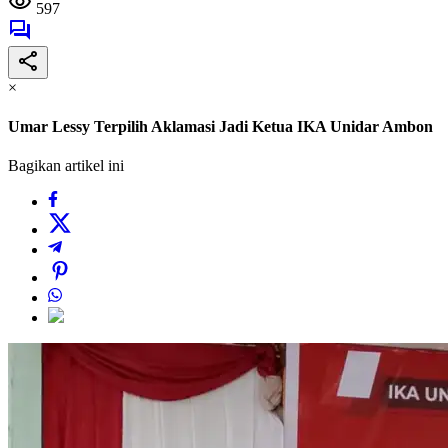
597
×
Umar Lessy Terpilih Aklamasi Jadi Ketua IKA Unidar Ambon
Bagikan artikel ini