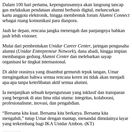
Dalam 100 hari pertama, kepengurusannya akan langsung tancap
gas melakukan pendataan alumni berbasis digital, meluncurkan
kartu anggota elektronik, hingga membentuk forum
Alumni Connect
sebagai ruang komunikasi para diaspora.
Jauh ke depan, rencana jangka menengah dan panjangnya bahkan
jauh lebih visioner.
Mulai dari pembentukan
Unidar Career Center
, jaringan pengusaha
alumni (
Unidar Entrepreneur Network
), dana abadi, hingga impian
membangun gedung
Alumni Center
dan melebarkan sayap
organisasi ke tingkat internasional.
Di akhir orasinya yang disambut gemuruh tepuk tangan, Umar
mengingatkan bahwa semua rencana keren ini tidak akan menjadi
apa-apa tanpa keterlibatan aktif semua alumni.
Ia menjanjikan sebuah kepengurusan yang inklusif dan transparan
yang bergerak di atas lima nilai utama: integritas, kolaborasi,
profesionalisme, inovasi, dan pengabdian.
“Bersama kita kuat. Bersama kita berkarya. Bersama kita
mengabdi,” tutup Umar dengan mantap, menandai dimulainya layar
yang terkembang bagi IKA Unidar Ambon. (KT)