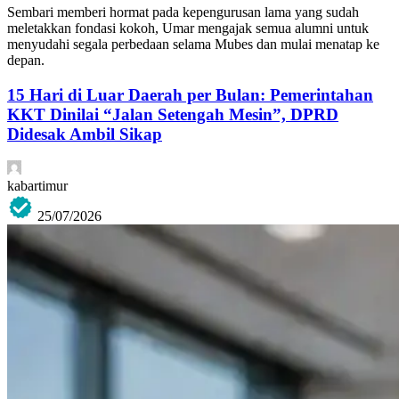
Sembari memberi hormat pada kepengurusan lama yang sudah
meletakkan fondasi kokoh, Umar mengajak semua alumni untuk
menyudahi segala perbedaan selama Mubes dan mulai menatap ke
depan.
15 Hari di Luar Daerah per Bulan: Pemerintahan
KKT Dinilai “Jalan Setengah Mesin”, DPRD
Didesak Ambil Sikap
kabartimur
25/07/2026