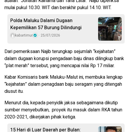
adalah: Jonatan Kainama dan Taha Latar. Najib diperiksa
mulai pukul 10.30. WIT dan berakhir pukul 14.10. WIT.
Polda Maluku Dalami Dugaan
Kepemilikan 57 Burung Dilindungi
kabartimur
25/07/2026
Dari pemeriksaan Najib terungkap sejumlah “kejahatan”
dalam dugaan korupsi pengadaan baju dinas dilingkup bank
“plat merah” tersebut, yang mencapai nilai Rp 17 miliar.
Kabar Komisaris bank Maluku-Malut ini, membuka lengkap
“kejahatan” dalam penagdaan baju seragam yang ditengah
diusut itu.
Menurut dia, kepada penyidik jaksa sebagaimana dikutip
sumber menyebutkan, proyek itu masuk dalam RKA tahun
2020-2021, dikerjakan pihak ketiga.
15 Hari di Luar Daerah per Bulan: