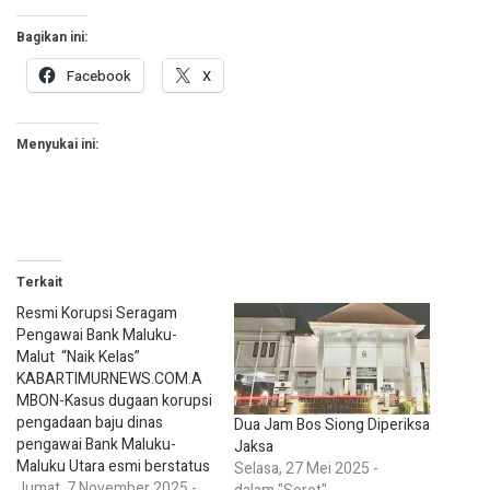
Bagikan ini:
Facebook
X
Menyukai ini:
Terkait
Resmi Korupsi Seragam
Pengawai Bank Maluku-
Malut “Naik Kelas”
KABARTIMURNEWS.COM.A
MBON-Kasus dugaan korupsi
pengadaan baju dinas
Dua Jam Bos Siong Diperiksa
pengawai Bank Maluku-
Jaksa
Maluku Utara esmi berstatus
Selasa, 27 Mei 2025 -
penyidikan alias “naik kelas.”
Jumat, 7 November 2025 -