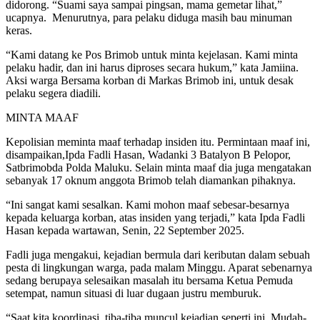
didorong. “Suami saya sampai pingsan, mama gemetar lihat,”
ucapnya. Menurutnya, para pelaku diduga masih bau minuman
keras.
“Kami datang ke Pos Brimob untuk minta kejelasan. Kami minta
pelaku hadir, dan ini harus diproses secara hukum,” kata Jamiina.
Aksi warga Bersama korban di Markas Brimob ini, untuk desak
pelaku segera diadili.
MINTA MAAF
Kepolisian meminta maaf terhadap insiden itu. Permintaan maaf ini,
disampaikan,Ipda Fadli Hasan, Wadanki 3 Batalyon B Pelopor,
Satbrimobda Polda Maluku. Selain minta maaf dia juga mengatakan
sebanyak 17 oknum anggota Brimob telah diamankan pihaknya.
“Ini sangat kami sesalkan. Kami mohon maaf sebesar-besarnya
kepada keluarga korban, atas insiden yang terjadi,” kata Ipda Fadli
Hasan kepada wartawan, Senin, 22 September 2025.
Fadli juga mengakui, kejadian bermula dari keributan dalam sebuah
pesta di lingkungan warga, pada malam Minggu. Aparat sebenarnya
sedang berupaya selesaikan masalah itu bersama Ketua Pemuda
setempat, namun situasi di luar dugaan justru memburuk.
“Saat kita koordinasi, tiba-tiba muncul kejadian seperti ini. Mudah-