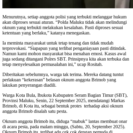
Menurutnya, setiap anggota polisi yang terbukti melanggar hukum
akan diproses sesuai aturan. “Polda Maluku tidak akan melindungi
oknum yang terbukti melakukan kesalahan. Pasti diproses sesuai
ketentuan yang berlaku,” katanya menegaskan.
Ia meminta masyarakat untuk tetap tenang dan tidak mudah
terprovokasi. “Siapapun yang terlibat penganiayaan pasti ditindak.
Namun kami mohon masyarakat bisa menahan emosi. Kasus awal
juga sedang ditangani Polres SBT. Prinsipnya kita akan terbuka dan
tetap menyelesaikan permasalahan ini,” ucap Rositah.
Diberitakan sebelumnya, warga tak terima. Mereka datang tuntut
perlakuan “kekerasan” belasan oknum anggota Brimob yang
lakukan penyerangan diadili.
Warga Kota Bula, Ibukota Kabupaten Seram Bagian Timur (SBT),
Provinsi Maluku, Senin, 22 September 2025, mendatangi Markas
Brimob, di Kota itu, sebagai bentuk protes terhadap aksi oknum
anggota Brimob disalah satu pesta.
Oknum anggota Brimob itu, diduga “mabuk” lantas membuat onar
di acara pesta, pada malam minggu, (Sabtu, 20, September 2025).
Oknum Brimob itu, terlibat adu cek cok dengan pemuda di