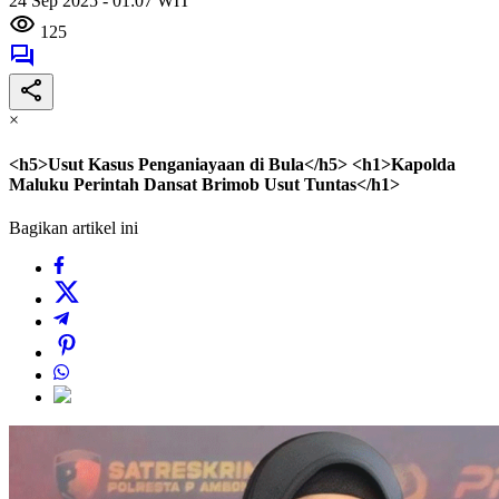
24 Sep 2025 - 01:07 WIT
125
×
<h5>Usut Kasus Penganiayaan di Bula</h5> <h1>Kapolda
Maluku Perintah Dansat Brimob Usut Tuntas</h1>
Bagikan artikel ini