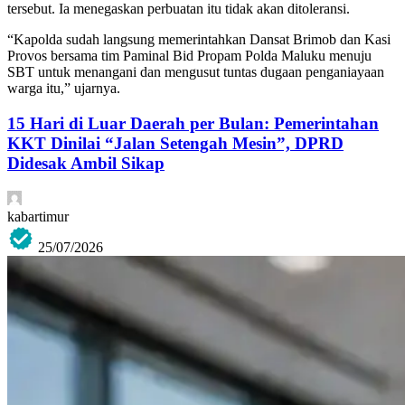
tersebut. Ia menegaskan perbuatan itu tidak akan ditoleransi.
“Kapolda sudah langsung memerintahkan Dansat Brimob dan Kasi
Provos bersama tim Paminal Bid Propam Polda Maluku menuju
SBT untuk menangani dan mengusut tuntas dugaan penganiayaan
warga itu,” ujarnya.
15 Hari di Luar Daerah per Bulan: Pemerintahan
KKT Dinilai “Jalan Setengah Mesin”, DPRD
Didesak Ambil Sikap
kabartimur
25/07/2026