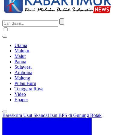
Utama
Maluku
Malut
Papua
Sulawesi
Amboina
Malteng
Pulau Buru
Tenggara Raya
Video
Epaper
Bareskrim Usut Skandal Izin BPS di Gunung Botak