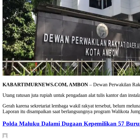
KABARTIMURNEWS.COM, AMBON
– Dewan Perwakilan Rakya
Utang ratusan juta rupiah untuk pengadaan alat tulis kantor dan insta
Gerah karena sekretariat lembaga wakil rakyat tersebut, belum mel
Laporan itu disampaikan saat berlangsungnya program Walikota Jum
Polda Maluku Dalami Dugaan Kepemilikan 57 Burun