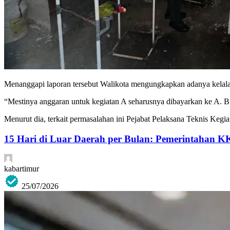
Menanggapi laporan tersebut Walikota mengungkapkan adanya kelal
“Mestinya anggaran untuk kegiatan A seharusnya dibayarkan ke A. Buk
Menurut dia, terkait permasalahan ini Pejabat Pelaksana Teknis Kegi
15 Hari di Luar Daerah per Bulan: Pemerintahan K
kabartimur
25/07/2026