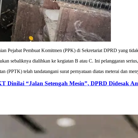
aian Pejabat Pembuat Komitmen (PPK) di Sekretariat DPRD yang tida
an sebaliknya dialihkan ke kegiatan B atau C. Ini pelanggaran serius
atan (PPTK) telah tandatangani surat pernyataan diatas meterai dan m
KT Dinilai “Jalan Setengah Mesin”, DPRD Didesak Am