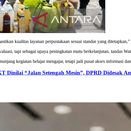
stikan kualitas layanan perpustakaan sesuai standar yang ditetapkan,” 
t evaluasi, tapi sebagai upaya peningkatan mutu berkelanjutan, tandas 
nunjang kegiatan belajar mengajar, tetapi jadi pusat akses informasi d
KT Dinilai “Jalan Setengah Mesin”, DPRD Didesak Am