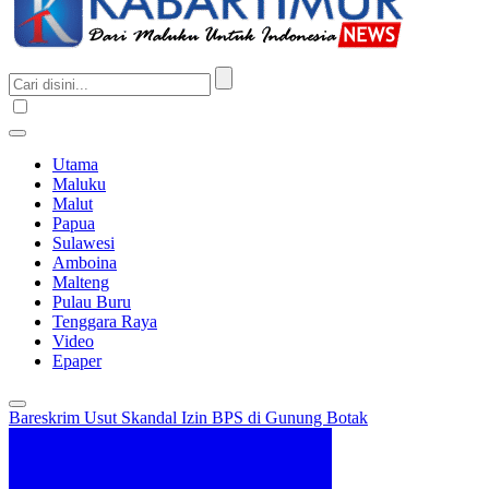
Utama
Maluku
Malut
Papua
Sulawesi
Amboina
Malteng
Pulau Buru
Tenggara Raya
Video
Epaper
Bareskrim Usut Skandal Izin BPS di Gunung Botak