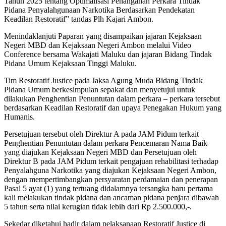
Tahun 2025 tentang Optimalisasi Penanganan Perkara Tindak
Pidana Penyalahgunaan Narkotika Berdasarkan Pendekatan
Keadilan Restoratif” tandas Plh Kajari Ambon.
Menindaklanjuti Paparan yang disampaikan jajaran Kejaksaan
Negeri MBD dan Kejaksaan Negeri Ambon melalui Video
Conference bersama Wakajati Maluku dan jajaran Bidang Tindak
Pidana Umum Kejaksaan Tinggi Maluku.
Tim Restoratif Justice pada Jaksa Agung Muda Bidang Tindak
Pidana Umum berkesimpulan sepakat dan menyetujui untuk
dilakukan Penghentian Penuntutan dalam perkara – perkara tersebut
berdasarkan Keadilan Restoratif dan upaya Penegakan Hukum yang
Humanis.
Persetujuan tersebut oleh Direktur A pada JAM Pidum terkait
Penghentian Penuntutan dalam perkara Pencemaran Nama Baik
yang diajukan Kejaksaan Negeri MBD dan Persetujuan oleh
Direktur B pada JAM Pidum terkait pengajuan rehabilitasi terhadap
Penyalahguna Narkotika yang diajukan Kejaksaan Negeri Ambon,
dengan mempertimbangkan persyaratan perdamaian dan penerapan
Pasal 5 ayat (1) yang tertuang didalamnya tersangka baru pertama
kali melakukan tindak pidana dan ancaman pidana penjara dibawah
5 tahun serta nilai kerugian tidak lebih dari Rp 2.500.000,-.
Sekedar diketahui hadir dalam pelaksanaan Restoratif Justice di