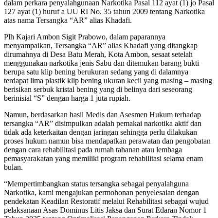
dalam perkara penyalahgunaan Narkotika Pasal 112 ayat (1) jo Pasal
127 ayat (1) huruf a UU RI No. 35 tahun 2009 tentang Narkotika
atas nama Tersangka “AR” alias Khadafi.
Plh Kajari Ambon Sigit Prabowo, dalam paparannya
menyampaikan, Tersangka “AR” alias Khadafi yang ditangkap
dirumahnya di Desa Batu Merah, Kota Ambon, sesaat setelah
menggunakan narkotika jenis Sabu dan ditemukan barang bukti
berupa satu klip bening berukuran sedang yang di dalamnya
terdapat lima plastik klip bening ukuran kecil yang masing – masing
berisikan serbuk kristal bening yang di belinya dari seseorang
berinisial “S” dengan harga 1 juta rupiah.
Namun, berdasarkan hasil Medis dan Asesmen Hukum terhadap
tersangka “AR” disimpulkan adalah pemakai narkotika aktif dan
tidak ada keterkaitan dengan jaringan sehingga perlu dilakukan
proses hukum namun bisa mendapatkan perawatan dan pengobatan
dengan cara rehabilitasi pada rumah tahanan atau lembaga
pemasyarakatan yang memiliki program rehabilitasi selama enam
bulan.
“Mempertimbangkan status tersangka sebagai penyalahguna
Narkotika, kami mengajukan permohonan penyelesaian dengan
pendekatan Keadilan Restoratif melalui Rehabilitasi sebagai wujud
pelaksanaan Asas Dominus Litis Jaksa dan Surat Edaran Nomor 1