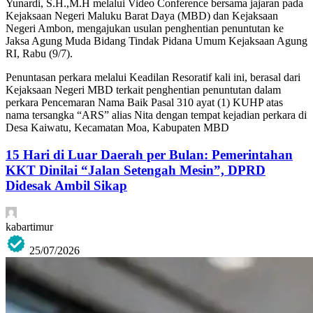
Yunardi, S.H.,M.H melalui Video Conference bersama jajaran pada
Kejaksaan Negeri Maluku Barat Daya (MBD) dan Kejaksaan
Negeri Ambon, mengajukan usulan penghentian penuntutan ke
Jaksa Agung Muda Bidang Tindak Pidana Umum Kejaksaan Agung
RI, Rabu (9/7).
Penuntasan perkara melalui Keadilan Resoratif kali ini, berasal dari
Kejaksaan Negeri MBD terkait penghentian penuntutan dalam
perkara Pencemaran Nama Baik Pasal 310 ayat (1) KUHP atas
nama tersangka “ARS” alias Nita dengan tempat kejadian perkara di
Desa Kaiwatu, Kecamatan Moa, Kabupaten MBD
15 Hari di Luar Daerah per Bulan: Pemerintahan
KKT Dinilai “Jalan Setengah Mesin”, DPRD
Didesak Ambil Sikap
kabartimur
25/07/2026