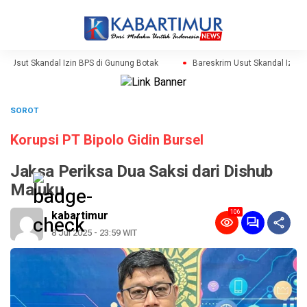
 Usut Skandal Izin BPS di Gunung Botak
Bareskrim Usut Skandal Izin BP
SOROT
Korupsi PT Bipolo Gidin Bursel
Jaksa Periksa Dua Saksi dari Dishub
Maluku
106
kabartimur
8 Jul 2025 - 23:59 WIT