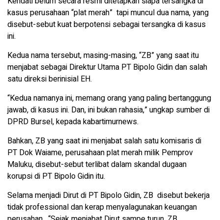
Kendati belum secara resmi ditetapkan siapa tersangka di
kasus perusahaan “plat merah” tapi muncul dua nama, yang
disebut-sebut kuat berpotensi sebagai tersangka di kasus
ini.
Kedua nama tersebut, masing-masing, “ZB” yang saat itu
menjabat sebagai Direktur Utama PT Bipolo Gidin dan salah
satu direksi berinisial EH.
“Kedua namanya ini, memang orang yang paling bertanggung
jawab, di kasus ini. Dan, ini bukan rahasia,” ungkap sumber di
DPRD Bursel, kepada kabartimurnews.
Bahkan, ZB yang saat ini menjabat salah satu komisaris di
PT Dok Waiame, perusahaan plat merah milik Pemprov
Maluku, disebut-sebut terlibat dalam skandal dugaan
korupsi di PT Bipolo Gidin itu.
Selama menjadi Dirut di PT Bipolo Gidin, ZB disebut bekerja
tidak professional dan kerap menyalagunakan keuangan
perusahan. “Sejak menjabat Dirut sampe turun, ZB