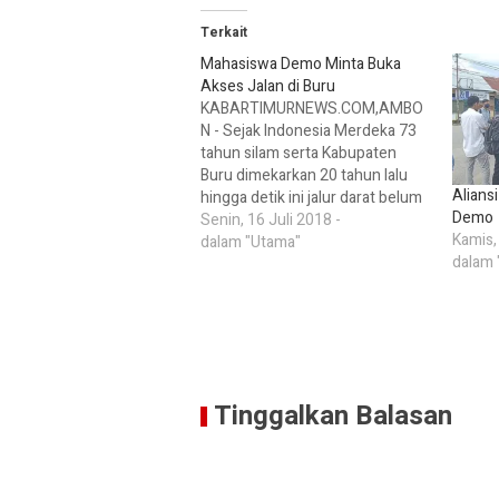
Terkait
Mahasiswa Demo Minta Buka
Akses Jalan di Buru
KABARTIMURNEWS.COM,AMBO
N - Sejak Indonesia Merdeka 73
tahun silam serta Kabupaten
Buru dimekarkan 20 tahun lalu
Alians
hingga detik ini jalur darat belum
Demo
terbuka lebar. Puluhan
Senin, 16 Juli 2018 -
Kamis,
mahasiswa asal Kecamatan
dalam "Utama"
dalam 
Batabual, Kabupaten Buru,
menggelar aksi unjuk rasa di
Kantor Gubernur Maluku, Senin
(16/7). Demonstrasi dari
Pergerakan Mahasiswa Batabual
ini mendesak Pemerintah
Provinsi Maluku…
Tinggalkan Balasan