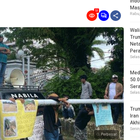
Indo
Masj
53
Rabu,
Wal
Tru
Net
Per
Selas
Medi
50.0
Sera
Selas
Tru
Iran
Akhi
Senin
Perbesar