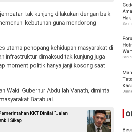
God
Ama
jembatan tak kunjung dilakukan dengan baik
Hak
a memenuhi kebutuhan guna mendorong
Senin
For
Hot
ses utama penopang kehidupan masyarakat di
War
 infrastruktur dimaksud tak kunjung juga
Senin
iap moment politik hanya janji kosong saat
Man
Tet
Kasu
an Wakil Gubernur Abdullah Vanath, diminta
Jumat
 masyarakat Batabual.
O
 Pemerintahan KKT Dinilai “Jalan
mbil Sikap
Beso