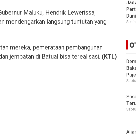
Jad
Pert
 Gubernur Maluku, Hendrik Lewerissa,
Dun
n mendengarkan langsung tuntutan yang
Senin
O
utan mereka, pemerataan pembangunan
n jembatan di Batual bisa terealisasi.
(KTL)
Demi
Bak
Paje
Sabtu
Soso
Ter
Sabtu
Alia