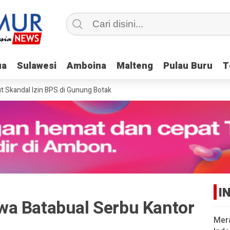
ua
ua
Sulawesi
Sulawesi
Amboina
Amboina
Malteng
Malteng
Pulau Buru
Pulau Buru
T
T
andal Izin BPS di Gunung Botak
I
a Batabual Serbu Kantor
Mer