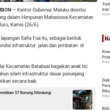
Tunt
MBON
– Kantor Gubernur Maluku diserbu
Iran
Senin
bung dalam Himpunan Mahasiswa Kecamatan
uru, Kamis (26/6).
N
 lapangan Safia Fua itu, sebagai bentuk
ndisi infratruktur jalan dan jembatan di
Kisa
Pras
Rabu,
i Kecamatan Batabual bagaikan anak tiri
ahun silam infrastruktur dasar penunjang
Disk
atikan secara baik.
Pers
Rib
ilikan 57 Burung Dilindungi
Rabu,
RUU