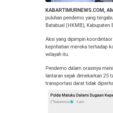
KABARTIMURNEWS.COM, A
puluhan pendemo yang terga
Batabual (HKMB), Kabupaten B
Aksi yang dipimpin koordintaor
keprihatian mereka terhadap ko
wilayah itu.
Pendemo dalam orasinya menila
lantaran sejak dimekarkan 25 t
transportasi darat tidak diperh
Polda Maluku Dalami Dugaan Kepem
kabartimur
3 jam