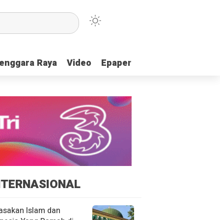
enggara Raya
enggara Raya
Video
Video
Epaper
Epaper
NTERNASIONAL
asakan Islam dan