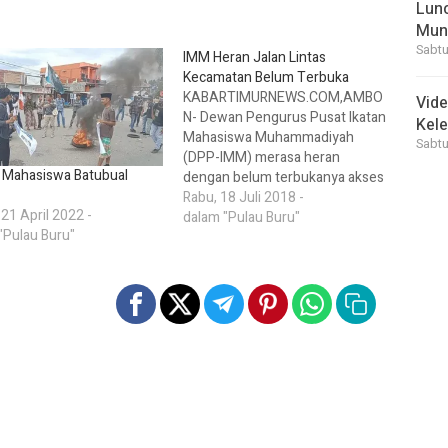
Lunc
Mun
Sabtu
IMM Heran Jalan Lintas
Kecamatan Belum Terbuka
KABARTIMURNEWS.COM,AMBO
Vid
N- Dewan Pengurus Pusat Ikatan
Kele
Mahasiswa Muhammadiyah
Sabtu
(DPP-IMM) merasa heran
i Mahasiswa Batubual
dengan belum terbukanya akses
jalan lintas darat yang
Rabu, 18 Juli 2018 -
 21 April 2022 -
menghubungkan wilayah
dalam "Pulau Buru"
"Pulau Buru"
Kecamatan Batabual menuju
Namlea, Ibukota Kabupaten Buru.
“Jika jalan lintas yang
menghubungkan Kecamatan
dengan kota Kabupaten belum
terbuka, maka selama ini kerja
pemerintah apa? Bukankah
pemerintah itu bertugas
mengurusi semua…