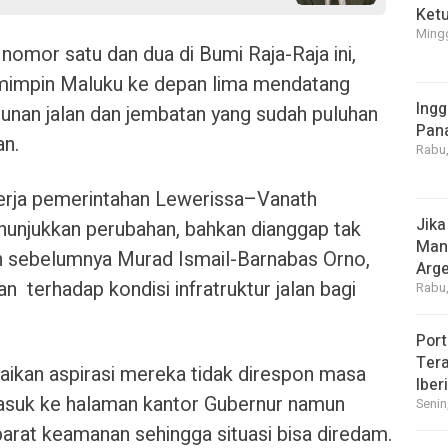
Ket
Mingg
 nomor satu dan dua di Bumi Raja-Raja ini,
mimpin Maluku ke depan lima mendatang
Ingg
nan jalan dan jembatan yang sudah puluhan
Pan
an.
Rabu,
erja pemerintahan Lewerissa–Vanath
Jika
njukkan perubahan, bahkan dianggap tak
Manf
 sebelumnya Murad Ismail-Barnabas Orno,
Arge
n terhadap kondisi infratruktur jalan bagi
Rabu,
Port
Tera
kan aspirasi mereka tidak direspon masa
Iber
suk ke halaman kantor Gubernur namun
Senin
rat keamanan sehingga situasi bisa diredam.