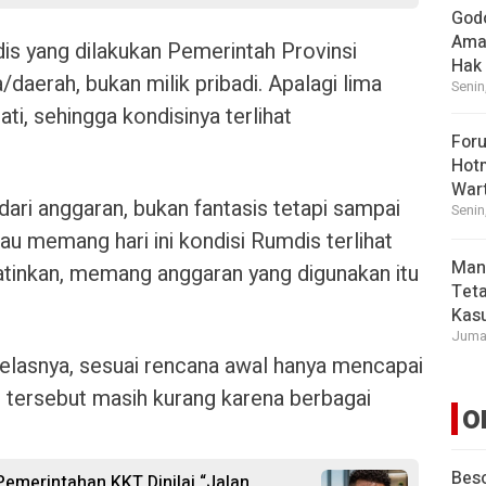
God
Ama
is yang dilakukan Pemerintah Provinsi
Hak
aerah, bukan milik pribadi. Apalagi lima
Senin
ti, sehingga kondisinya terlihat
For
Hot
War
dari anggaran, bukan fantasis tetapi sampai
Senin
au memang hari ini kondisi Rumdis terlihat
Man
inkan, memang anggaran yang digunakan itu
Tet
Kasu
Jumat
elasnya, sesuai rencana awal hanya mencapai
n tersebut masih kurang karena berbagai
O
Beso
 Pemerintahan KKT Dinilai “Jalan