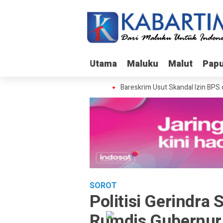
Utama
Utama
Maluku
Maluku
Malut
Malut
Pap
Pap
Bareskrim Usut Skandal Izin BPS
SOROT
Politisi Gerindra
Rumdis Gubernur