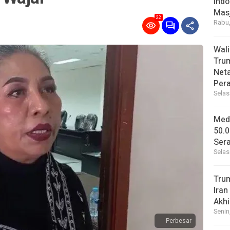
Indo
Masj
22
Rabu,
Wal
Tru
Net
Per
Selas
Medi
50.0
Sera
Selas
Tru
Iran
Akhi
Senin
Perbesar