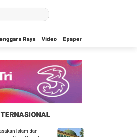
enggara Raya
enggara Raya
Video
Video
Epaper
Epaper
NTERNASIONAL
asakan Islam dan