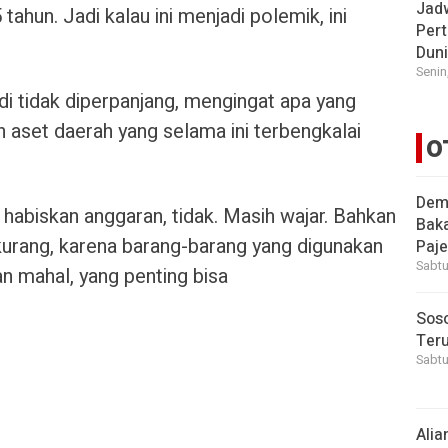
Jad
 tahun. Jadi kalau ini menjadi polemik, ini
Pert
Dun
Senin
adi tidak diperpanjang, mengingat apa yang
n aset daerah yang selama ini terbengkalai
O
Demi
ur habiskan anggaran, tidak. Masih wajar. Bahkan
Bak
kurang, karena barang-barang yang digunakan
Paje
Sabtu
an mahal, yang penting bisa
Soso
Ter
Sabtu
Alia