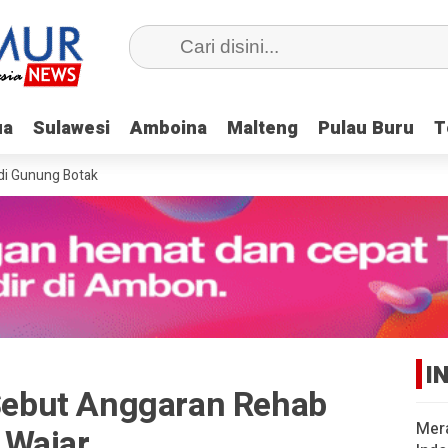
ua
ua
Sulawesi
Sulawesi
Amboina
Amboina
Malteng
Malteng
Pulau Buru
Pulau Buru
T
T
 di Gunung Botak
I
 Sebut Anggaran Rehab
Mer
 Wajar