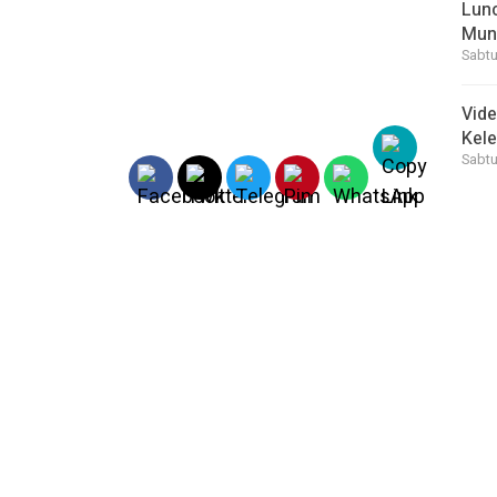
Lunc
Mun
Sabtu
Vid
Kele
Sabtu