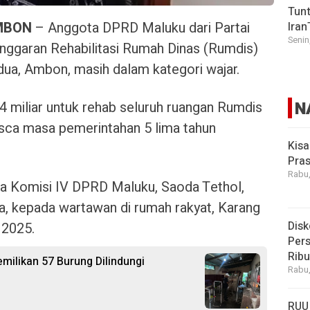
Tunt
MBON
– Anggota DPRD Maluku dari Partai
Iran
Senin
anggaran Rehabilitasi Rumah Dinas (Rumdis)
ua, Ambon, masih dalam kategori wajar.
N
4 miliar untuk rehab seluruh ruangan Rumdis
sca masa pemerintahan 5 lima tahun
Kisa
Pras
Rabu,
ua Komisi IV DPRD Maluku, Saoda Tethol,
dra, kepada wartawan di rumah rakyat, Karang
Disk
 2025.
Pers
Rib
ilikan 57 Burung Dilindungi
Rabu,
RUU