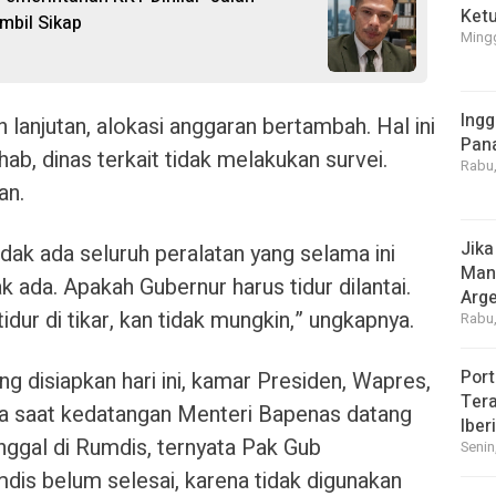
Ket
mbil Sikap
Mingg
Ingg
 lanjutan, alokasi anggaran bertambah. Hal ini
Pan
ab, dinas terkait tidak melakukan survei.
Rabu,
an.
Jika
dak ada seluruh peralatan yang selama ini
Manf
 ada. Apakah Gubernur harus tidur dilantai.
Arge
dur di tikar, kan tidak mungkin,” ungkapnya.
Rabu,
Port
g disiapkan hari ini, kamar Presiden, Wapres,
Tera
da saat kedatangan Menteri Bapenas datang
Iber
nggal di Rumdis, ternyata Pak Gub
Senin
is belum selesai, karena tidak digunakan