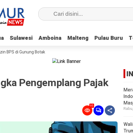
ua
ua
Sulawesi
Sulawesi
Amboina
Amboina
Malteng
Malteng
Pulau Buru
Pulau Buru
T
T
n BPS di Gunung Botak
I
ngka Pengemplang Pajak
Mer
Indo
Masj
95
Rabu,
Wal
Tru