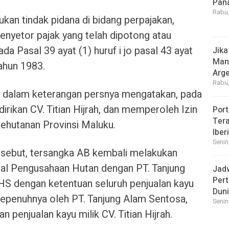
Pan
Rabu,
kan tindak pidana di bidang perpajakan,
enyetor pajak yang telah dipotong atau
a Pasal 39 ayat (1) huruf i jo pasal 43 ayat
Jika
Manf
ahun 1983.
Arge
Rabu,
dy dalam keterangan persnya mengatakan, pada
rikan CV. Titian Hijrah, dan memperoleh Izin
Port
Tera
ehutanan Provinsi Maluku.
Iber
Senin
rsebut, tersangka AB kembali melakukan
nal Pengusahaan Hutan dengan PT. Tanjung
Jad
Pert
HS dengan ketentuan seluruh penjualan kayu
Dun
i sepenuhnya oleh PT. Tanjung Alam Sentosa,
Senin
penjualan kayu milik CV. Titian Hijrah.