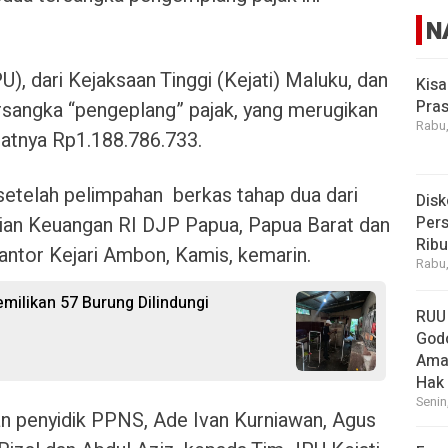
N
, dari Kejaksaan Tinggi (Kejati) Maluku, dan
Kisa
Pras
sangka “pengeplang” pajak, yang merugikan
Rabu,
patnya Rp1.188.786.733.
setelah pelimpahan berkas tahap dua dari
Disk
an Keuangan RI DJP Papua, Papua Barat dan
Pers
Rib
antor Kejari Ambon, Kamis, kemarin.
Rabu,
ilikan 57 Burung Dilindungi
RUU
God
Ama
Hak
Senin
kan penyidik PPNS, Ade Ivan Kurniawan, Agus