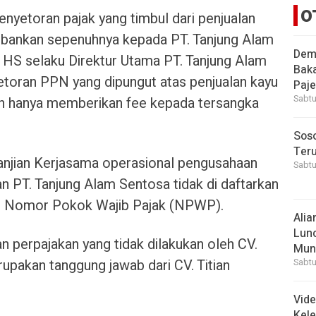
O
enyetoran pajak yang timbul dari penjualan
dibebankan sepenuhnya kepada PT. Tanjung Alam
Demi
a HS selaku Direktur Utama PT. Tanjung Alam
Bak
toran PPN yang dipungut atas penjualan kayu
Paje
Sabtu
nkan hanya memberikan fee kepada tersangka
Soso
Ter
rjanjian Kerjasama operasional pengusahaan
Sabtu
dan PT. Tanjung Alam Sentosa tidak di daftarkan
kan Nomor Pokok Wajib Pajak (NPWP).
Alia
Lunc
 perpajakan yang tidak dilakukan oleh CV.
Mun
upakan tanggung jawab dari CV. Titian
Sabtu
Vid
Kele