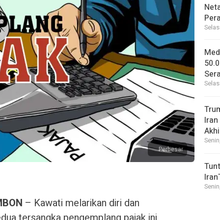
Net
Per
Selas
Medi
50.0
Sera
Selas
Tru
Iran
Akhi
Senin
Perbesar
Tunt
Iran
Senin
MBON
– Kawati melarikan diri dan
edua tersangka pengemplang pajak ini