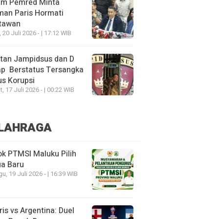
um Pemred Minta
man Paris Hormati
tawan
, 20 Juli 2026 - | 17:12 WIB
tan Jampidsus dan D
ap Berstatus Tersangka
s Korupsi
, 17 Juli 2026 - | 00:22 WIB
LAHRAGA
k PTMSI Maluku Pilih
ua Baru
u, 19 Juli 2026 - | 16:39 WIB
ris vs Argentina: Duel