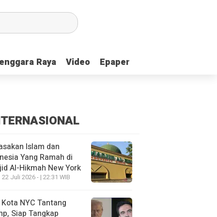
enggara Raya
enggara Raya
Video
Video
Epaper
Epaper
NTERNASIONAL
asakan Islam dan
nesia Yang Ramah di
id Al-Hikmah New York
 22 Juli 2026 - | 22:31 WIB
i Kota NYC Tantang
mp, Siap Tangkap