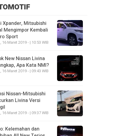
TOMOTIF
 Xpander, Mitsubishi
al Mengimpor Kembali
ro Sport
, 16 Maret 2019 - | 10:53 WIB
k New Nissan Livina
ungkap, Apa Kata NMI?
, 16 Maret 2019 - | 09:43 WIB
nsi Nissan-Mitsubishi
urkan Livina Versi
gil
, 16 Maret 2019 - | 09:37 WIB
eo: Kelemahan dan
bihan All New Terios