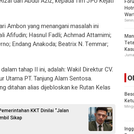
izal dan Abdul Aziz, kepada Tim JPU Kejati
For
Hot
War
Senin
ari Ambon yang menangani masalah ini
ali Afifudin; Hasnul Fadli; Achmad Attamimi;
Man
Tet
Orno; Endang Anakoda; Beatrix N. Temmar;
Kasu
Jumat
alam tahap II ini, adalah: Wakil Direktur CV.
O
ktur Utama PT. Tanjung Alam Sentosa.
ng ditahan alias dijebloskan ke Rutan Kelas
Beso
Ket
Mingg
 Pemerintahan KKT Dinilai “Jalan
mbil Sikap
Ingg