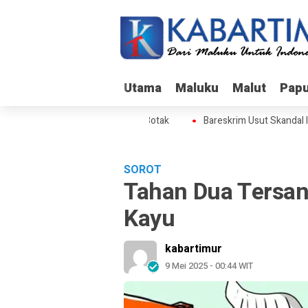
Utama
Utama
Maluku
Maluku
Malut
Malut
Pap
Pap
ut Skandal Izin BPS di Gunung Botak
Bareskrim Usut Skandal Izi
SOROT
Tahan Dua Tersa
Kayu
kabartimur
9 Mei 2025 - 00:44 WIT