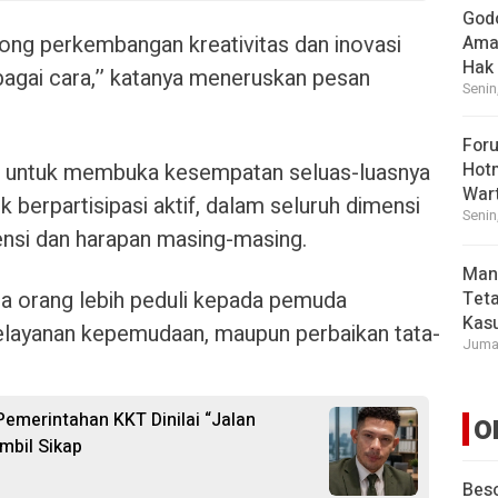
God
rong perkembangan kreativitas dan inovasi
Ama
Hak
agai cara,’’ katanya meneruskan pesan
Senin
For
k untuk membuka kesempatan seluas-luasnya
Hot
War
berpartisipasi aktif, dalam seluruh dimensi
Senin
si dan harapan masing-masing.
Man
a orang lebih peduli kepada pemuda
Tet
Kasu
pelayanan kepemudaan, maupun perbaikan tata-
Jumat
 Pemerintahan KKT Dinilai “Jalan
O
mbil Sikap
Beso