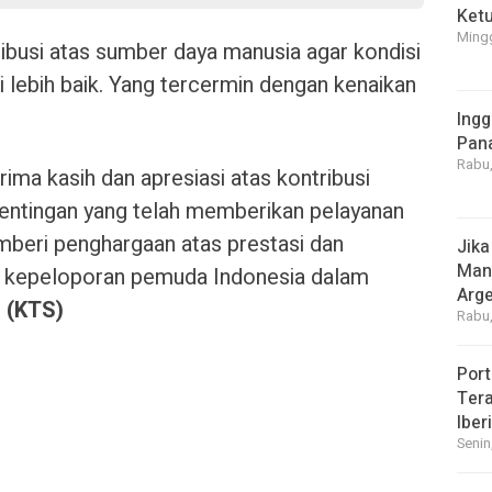
Ket
Mingg
ribusi atas sumber daya manusia agar kondisi
lebih baik. Yang tercermin dengan kenaikan
Ingg
Pan
Rabu,
ma kasih dan apresiasi atas kontribusi
entingan yang telah memberikan pelayanan
eri penghargaan atas prestasi dan
Jika
Manf
it kepeloporan pemuda Indonesia dalam
Arge
.
(KTS)
Rabu,
Port
Tera
Iber
Senin