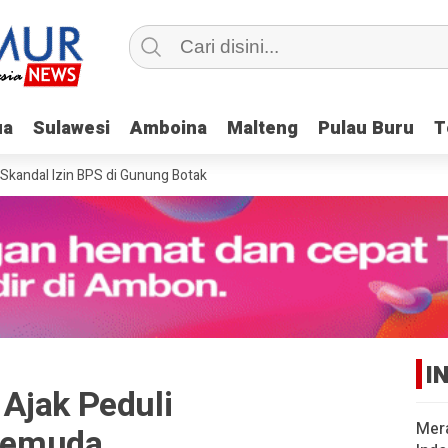
ua
ua
Sulawesi
Sulawesi
Amboina
Amboina
Malteng
Malteng
Pulau Buru
Pulau Buru
T
T
ndal Izin BPS di Gunung Botak
I
Ajak Peduli
Mer
Pemuda