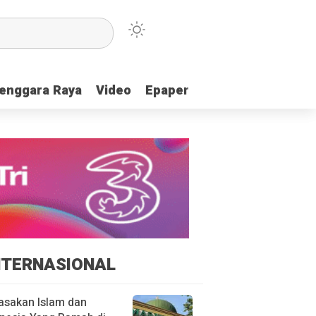
enggara Raya
enggara Raya
Video
Video
Epaper
Epaper
NTERNASIONAL
asakan Islam dan