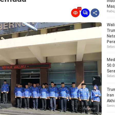
Indo
Masj
15
Rabu,
Wal
Tru
Net
Per
Selas
Medi
50.0
Sera
Selas
Tru
Iran
Akhi
Senin
Perbesar