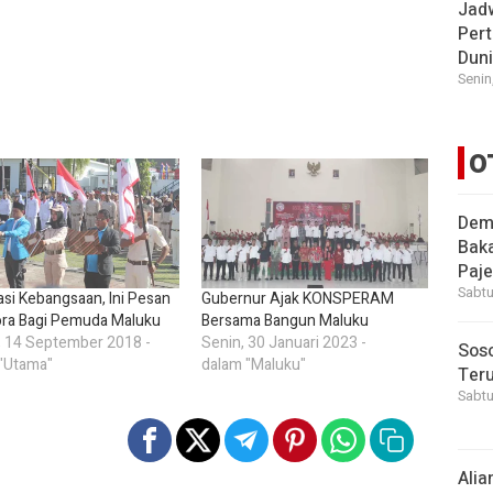
Jad
Pert
Dun
Senin
O
Demi
Bak
Paje
Sabtu
asi Kebangsaan, Ini Pesan
Gubernur Ajak KONSPERAM
ra Bagi Pemuda Maluku
Bersama Bangun Maluku
 14 September 2018 -
Senin, 30 Januari 2023 -
Soso
"Utama"
dalam "Maluku"
Ter
Sabtu
Alia