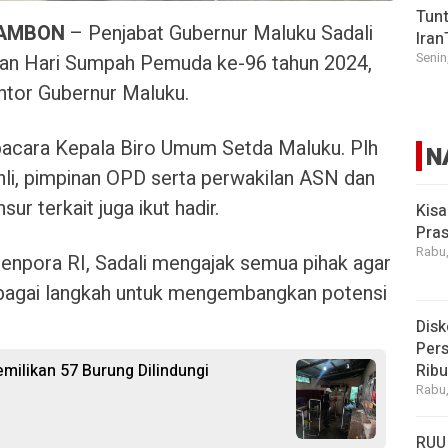
Tunt
 AMBON
– Penjabat Gubernur Maluku Sadali
Iran
tan Hari Sumpah Pemuda ke-96 tahun 2024,
Senin
antor Gubernur Maluku.
acara Kepala Biro Umum Setda Maluku. Plh
N
hli, pimpinan OPD serta perwakilan ASN dan
 terkait juga ikut hadir.
Kisa
Pras
Rabu,
pora RI, Sadali mengajak semua pihak agar
agai langkah untuk mengembangkan potensi
Disk
Pers
ilikan 57 Burung Dilindungi
Rib
Rabu,
RUU