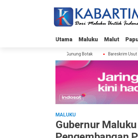
Utama
Utama
Maluku
Maluku
Malut
Malut
Pap
Pap
skrim Usut Skandal Izin BPS di Gunung Botak
Bareskrim Usut Ska
MALUKU
Gubernur Maluku 
Pengembangan 