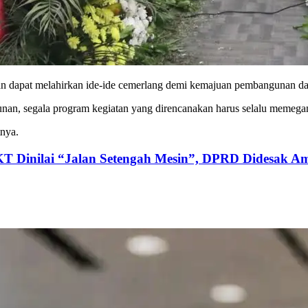
kan dapat melahirkan ide-ide cemerlang demi kemajuan pembangunan da
 segala program kegiatan yang direncanakan harus selalu memegang
tnya.
KT Dinilai “Jalan Setengah Mesin”, DPRD Didesak Am