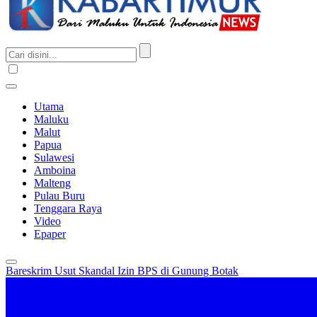
Utama
Maluku
Malut
Papua
Sulawesi
Amboina
Malteng
Pulau Buru
Tenggara Raya
Video
Epaper
Bareskrim Usut Skandal Izin BPS di Gunung Botak