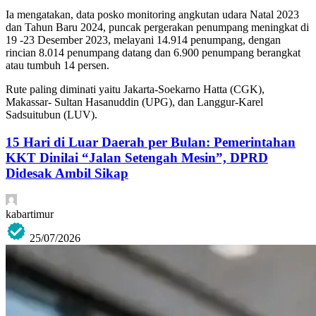
Ia mengatakan, data posko monitoring angkutan udara Natal 2023
dan Tahun Baru 2024, puncak pergerakan penumpang meningkat di
19 -23 Desember 2023, melayani 14.914 penumpang, dengan
rincian 8.014 penumpang datang dan 6.900 penumpang berangkat
atau tumbuh 14 persen.
Rute paling diminati yaitu Jakarta-Soekarno Hatta (CGK),
Makassar- Sultan Hasanuddin (UPG), dan Langgur-Karel
Sadsuitubun (LUV).
15 Hari di Luar Daerah per Bulan: Pemerintahan
KKT Dinilai “Jalan Setengah Mesin”, DPRD
Didesak Ambil Sikap
kabartimur
25/07/2026