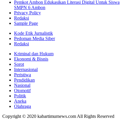
Pemkot Ambon Edukasikan Literasi Digital Untuk Siswa
SMPN 6 Ambon
Privacy Policy
Redaksi
Sample Page
Kode Etik Jurnalistik
Pedoman Media Siber
Redaksi
Kriminal dan Hukum
Ekonomi & Bisnis
Sorot
Internasional
Peristiwa
Pendidikan
Nasional
Otomotif
Politik
Aneka
Olahraga
Copyright © 2020 kabartimurnews.com All Rights Reserved