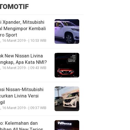
TOMOTIF
 Xpander, Mitsubishi
al Mengimpor Kembali
ro Sport
, 16 Maret 2019 - | 10:53 WIB
k New Nissan Livina
ungkap, Apa Kata NMI?
, 16 Maret 2019 - | 09:43 WIB
nsi Nissan-Mitsubishi
urkan Livina Versi
gil
, 16 Maret 2019 - | 09:37 WIB
eo: Kelemahan dan
bihan All New Terios