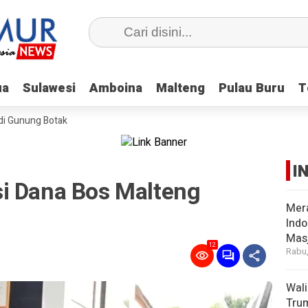
ua
ua
Sulawesi
Sulawesi
Amboina
Amboina
Malteng
Malteng
Pulau Buru
Pulau Buru
T
T
 di Gunung Botak
I
i Dana Bos Malteng
Mer
Indo
Masj
12
Rabu,
Wal
Tru