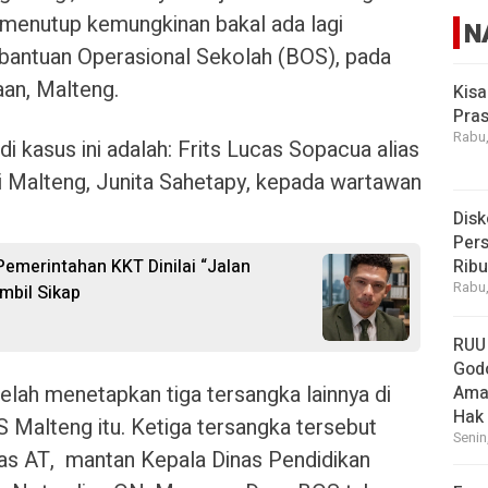
 menutup kemungkinan bakal ada lagi
N
a bantuan Operasional Sekolah (BOS), pada
an, Malteng.
Kisa
Pras
Rabu,
i kasus ini adalah: Frits Lucas Sopacua alias
i Malteng, Junita Sahetapy, kepada wartawan
Disk
Pers
 Pemerintahan KKT Dinilai “Jalan
Rib
Rabu,
mbil Sikap
RUU
God
elah menetapkan tiga tersangka lainnya di
Ama
Hak
 Malteng itu. Ketiga tersangka tersebut
Senin
lias AT, mantan Kepala Dinas Pendidikan