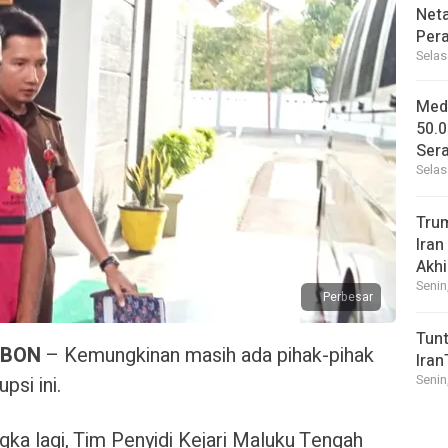
Net
Per
Selas
Medi
50.0
Sera
Selas
Tru
Iran
Akhi
Senin
Perbesar
Tunt
MBON
– Kemungkinan masih ada pihak-pihak
Iran
psi ini.
Senin
ka lagi, Tim Penyidi Kejari Maluku Tengah