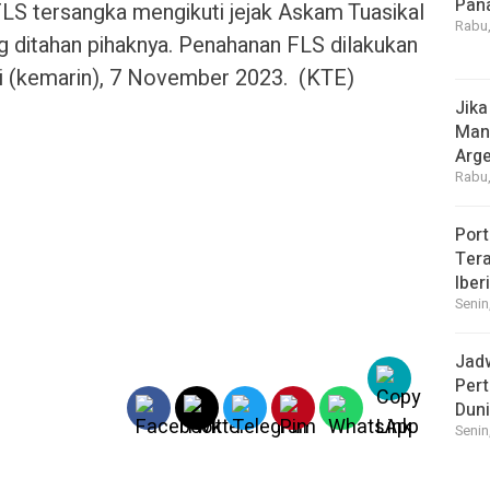
Pan
FLS tersangka mengikuti jejak Askam Tuasikal
Rabu,
g ditahan pihaknya. Penahanan FLS dilakukan
 ini (kemarin), 7 November 2023. (KTE)
Jika
Manf
Arge
Rabu,
Port
Tera
Iber
Senin
Jad
Pert
Dun
Senin