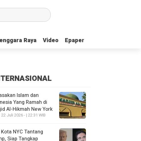
enggara Raya
enggara Raya
Video
Video
Epaper
Epaper
NTERNASIONAL
asakan Islam dan
nesia Yang Ramah di
id Al-Hikmah New York
 22 Juli 2026 - | 22:31 WIB
i Kota NYC Tantang
mp, Siap Tangkap