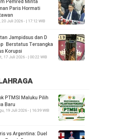
um Pemred Minta
man Paris Hormati
tawan
, 20 Juli 2026 - | 17:12 WIB
tan Jampidsus dan D
ap Berstatus Tersangka
s Korupsi
, 17 Juli 2026 - | 00:22 WIB
LAHRAGA
k PTMSI Maluku Pilih
ua Baru
u, 19 Juli 2026 - | 16:39 WIB
ris vs Argentina: Duel