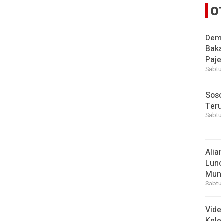
O
Demi
Bak
Paje
Sabtu
Soso
Ter
Sabtu
Alia
Lunc
Mun
Sabtu
Vid
Kele