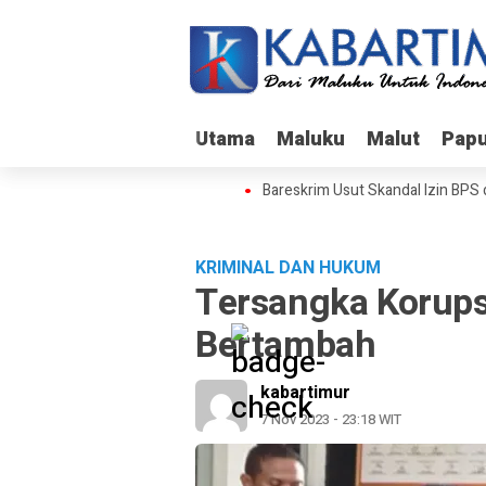
Utama
Utama
Maluku
Maluku
Malut
Malut
Pap
Pap
Bareskrim Usut Skandal Izin BPS
KRIMINAL DAN HUKUM
Tersangka Korups
Bertambah
kabartimur
7 Nov 2023 - 23:18 WIT