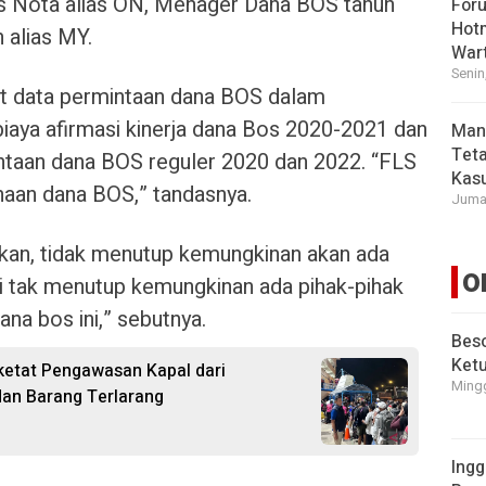
s Nota alias ON, Menager Dana BOS tahun
For
Hot
 alias MY.
War
Senin
at data permintaan dana BOS dalam
biaya afirmasi kinerja dana Bos 2020-2021 dan
Man
Tet
ntaan dana BOS reguler 2020 dan 2022. “FLS
Kasu
naan dana BOS,” tandasnya.
Jumat
kan, tidak menutup kemungkinan akan ada
O
Jadi tak menutup kemungkinan ada pihak-pihak
ana bos ini,” sebutnya.
Beso
Ket
etat Pengawasan Kapal dari
Mingg
dan Barang Terlarang
Ingg