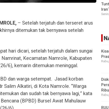
Tunt
Iran
Senin
MROLE,
– Setelah terjatuh dan terseret arus
khirnya ditemukan tak bernyawa setelah
N
pat hari dicari, setelah terjatuh dalam sungai
Kisa
Pras
a Namrinat, Kecamatan Namrole, Kabupaten
Rabu,
(26/6), kemarin ditemukan meninggal.
BD dan warga setempat.
Jasad korban
Disk
Pers
r Salim Alkatiri, di Kota Namrole. “Warga
Rib
ditemukan dan sudah tak bernyawa lagi,” kata
Rabu,
 Bencana (BPBD) Bursel Awat Mahulauw
(26/6).
RUU