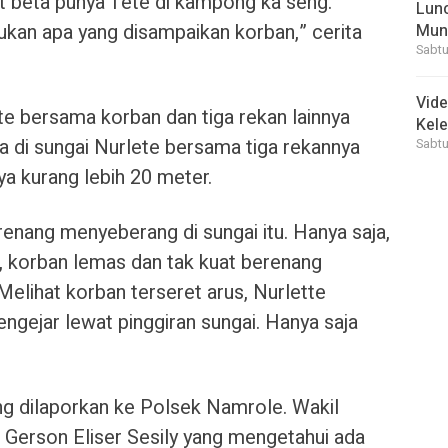
at beta punya Tete di kampong ka seng.
Lunc
kan apa yang disampaikan korban,” cerita
Mun
Sabtu
Vid
ete bersama korban dan tiga rekan lainnya
Kele
a di sungai Nurlete bersama tiga rekannya
Sabtu
ya kurang lebih 20 meter.
erenang menyeberang di sungai itu. Hanya saja,
i, korban lemas dan tak kuat berenang
Melihat korban terseret arus, Nurlette
gejar lewat pinggiran sungai. Hanya saja
ng dilaporkan ke Polsek Namrole. Wakil
 Gerson Eliser Sesily yang mengetahui ada