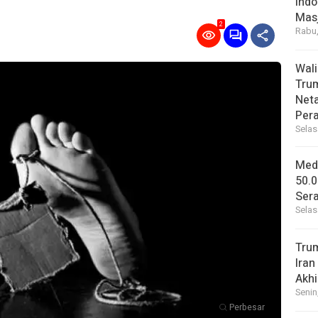
Indo
Masj
2
Rabu,
Wal
Tru
Net
Per
Selas
Medi
50.0
Sera
Selas
Tru
Iran
Akhi
Senin
Perbesar