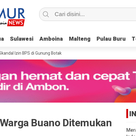
ua
ua
Sulawesi
Sulawesi
Amboina
Amboina
Malteng
Malteng
Pulau Buru
Pulau Buru
T
T
ndal Izin BPS di Gunung Botak
I
i Warga Buano Ditemukan
Mer