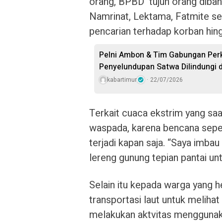
orang, BPBD
tujuh orang diba
Namrinat, Lektama, Fatmite se
pencarian terhadap korban hin
Pelni Ambon & Tim Gabungan Perk
Penyelundupan Satwa Dilindungi 
kabartimur
22/07/2026
Terkait cuaca ekstrim yang saa
waspada, karena bencana seper
terjadi kapan saja. “Saya imba
lereng gunung tepian pantai un
Selain itu kepada warga yang 
transportasi laut untuk meliha
melakukan aktvitas menggunak